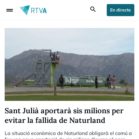
drag_handle
search
En directe
Sant Julià aportarà sis milions per
evitar la fallida de Naturland
La situació econòmica de Naturland obligarà el comú a