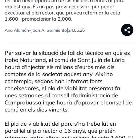
fer una nova aportació de sis milions d'euros al parc
aquest any. És un pas previ necessari per poder
executar el pla rector, que preveu reformar la cota
1.600 i promocionar la 2.000.
share
-
|
Ana Alamán
Joan A. Sarmiento
24.05.26
Per salvar la situació de fallida tècnica en què es
troba Naturland, el comú de Sant Julià de Lòria
haurà d'injectar sis milions d'euros més als
comptes de la societat aquest any. Així ho
contempla, segons han informat fonts
coneixedores, el pla de viabilitat presentat fa
unes setmanes al consell d'administració de
Camprabassa i que haurà d'aprovar el consell de
comú en els dies vinents.
El pla de viabilitat del parc s'ha treballat en
paral·lel al pla rector a 16 anys, que pretén
reformar, entre altres actuacions, la cota 1.600. El