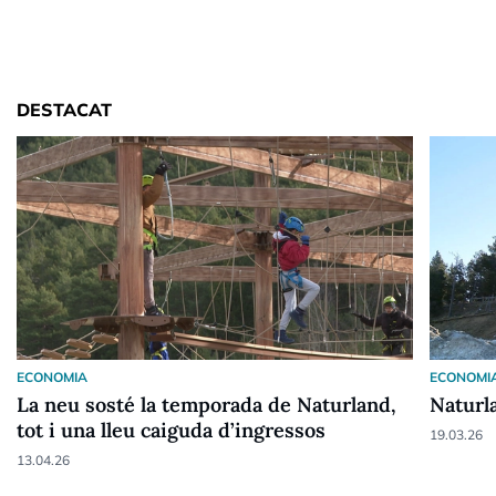
DESTACAT
ECONOMIA
ECONOMI
La neu sosté la temporada de Naturland,
Naturla
tot i una lleu caiguda d’ingressos
19.03.26
13.04.26