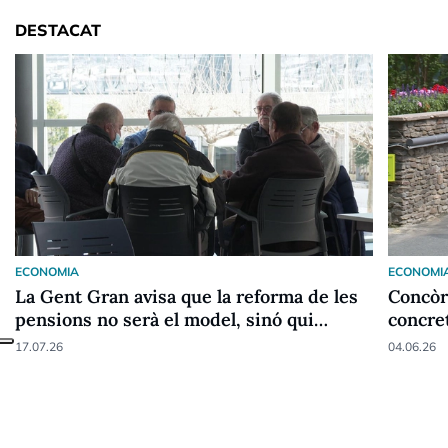
DESTACAT
ECONOMIA
ECONOMI
La Gent Gran avisa que la reforma de les
Concòr
pensions no serà el model, sinó qui
concret
pagarà
pensio
17.07.26
04.06.26