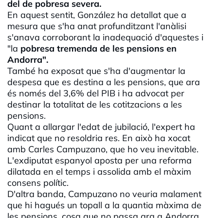
del de pobresa severa.
En aquest sentit, González ha detallat que a
mesura que s'ha anat profunditzant l'anàlisi
s'anava corroborant la inadequació d'aquestes i
"la
pobresa tremenda de les pensions en
Andorra".
També ha exposat que s'ha d'augmentar la
despesa que es destina a les pensions, que ara
és només del 3,6% del PIB i ha advocat per
destinar la totalitat de les cotitzacions a les
pensions.
Quant a allargar l'edat de jubilació, l'expert ha
indicat que no resoldria res. En això ha xocat
amb Carles Campuzano, que ho veu inevitable.
L'exdiputat espanyol aposta per una reforma
dilatada en el temps i assolida amb el màxim
consens polític.
D'altra banda, Campuzano no veuria malament
que hi hagués un topall a la quantia màxima de
les pensions, cosa que no passa ara a Andorra.