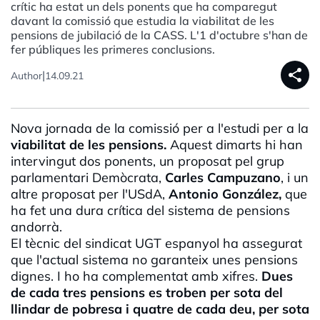
crític ha estat un dels ponents que ha comparegut
davant la comissió que estudia la viabilitat de les
pensions de jubilació de la CASS. L'1 d'octubre s'han de
fer públiques les primeres conclusions.
share
|
Author
14.09.21
Nova jornada de la comissió per a l'estudi per a la
viabilitat de les pensions.
Aquest dimarts hi han
intervingut dos ponents, un proposat pel grup
parlamentari Demòcrata,
Carles Campuzano
, i un
altre proposat per l'USdA,
Antonio González,
que
ha fet una dura crítica del sistema de pensions
andorrà.
El tècnic del sindicat UGT espanyol ha assegurat
que l'actual sistema no garanteix unes pensions
dignes. I ho ha complementat amb xifres.
Dues
de cada tres pensions es troben per sota del
llindar de pobresa i quatre de cada deu, per sota