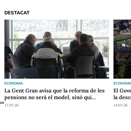
DESTACAT
ECONOMIA
ECONOMI
La Gent Gran avisa que la reforma de les
El Gov
pensions no serà el model, sinó qui
la desc
pagarà
17.07.26
14.07.26