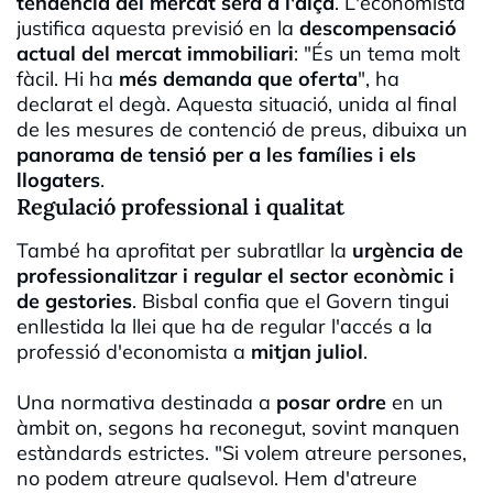
tendència del mercat serà a l'alça
. L'economista
justifica aquesta previsió en la
descompensació
actual del mercat immobiliari
: "És un tema molt
fàcil. Hi ha
més demanda que oferta
", ha
declarat el degà. Aquesta situació, unida al final
de les mesures de contenció de preus, dibuixa un
panorama de tensió per a les famílies i els
llogaters
.
Regulació professional i qualitat
També ha aprofitat per subratllar la
urgència de
professionalitzar i regular el sector econòmic i
de gestories
. Bisbal confia que el Govern tingui
enllestida la llei que ha de regular l'accés a la
professió d'economista a
mitjan juliol
.
Una normativa destinada a
posar ordre
en un
àmbit on, segons ha reconegut, sovint manquen
estàndards estrictes. "Si volem atreure persones,
no podem atreure qualsevol. Hem d'atreure