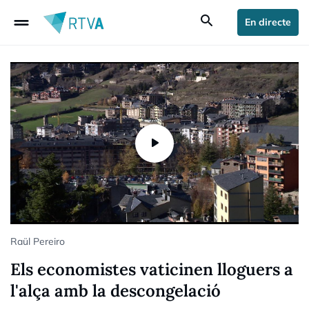
drag_handle
search
En directe
Raül Pereiro
Els economistes vaticinen lloguers a
l'alça amb la descongelació