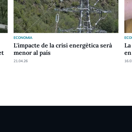
ECONOMIA
ECO
L'impacte de la crisi energètica serà
La
et
menor al país
en
21.04.26
16.0