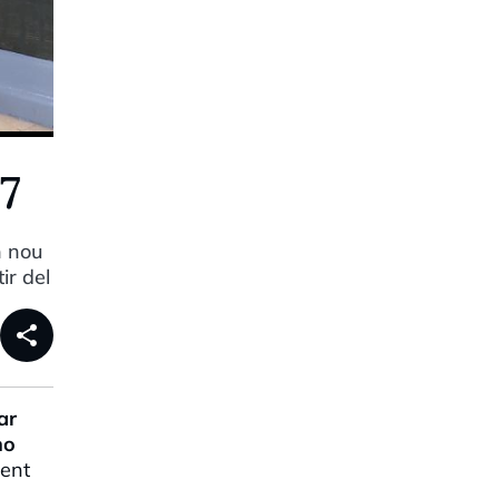
7
n nou
ir del
share
ar
no
ment