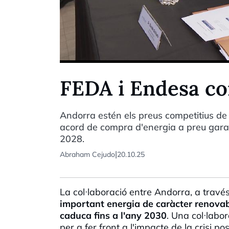
FEDA i Endesa con
Andorra estén els preus competitius de 
acord de compra d'energia a preu garant
2028.
|
Abraham Cejudo
20.10.25
La col·laboració entre Andorra, a trav
important energia de caràcter renovab
caduca fins a l'any 2030
. Una col·labo
per a fer front a l'impacte de la crisi 