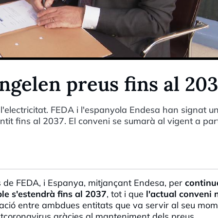
gelen preus fins al 203
l'electricitat. FEDA i l'espanyola Endesa han signat u
it fins al 2037. El conveni se sumarà al vigent a part
és de FEDA, i Espanya, mitjançant Endesa, per
continu
le s'estendrà fins al 2037
, tot i que
l'actual conveni 
ració entre ambdues entitats que va servir al seu mo
postcoronavirus gràcies al manteniment dels preus