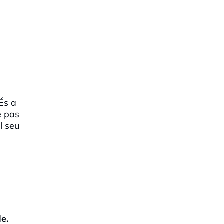
 És a
e pas
l seu
le.