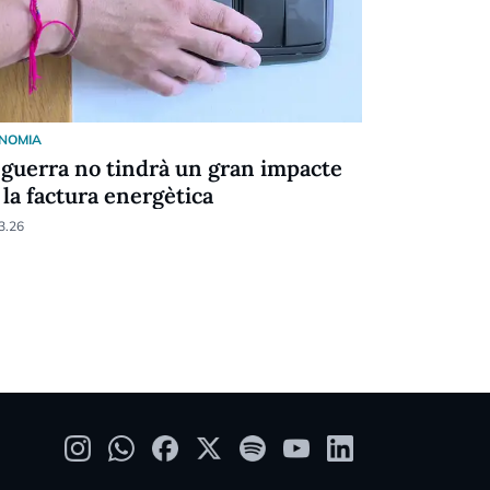
NOMIA
ECONOMIA
 guerra no tindrà un gran impacte
Inversió m
 la factura energètica
construcci
transform
3.26
17.02.26