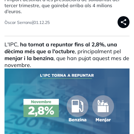
tercer trimestre, que gairebé arriba als 4 milions
d’euros.
share
|
Òscar Serrano
01.12.25
L'IPC,
ha tornat a repuntar fins al 2,8%, una
dècima més que a l'octubre
, principalment pel
menjar i la benzina
, que han pujat aquest mes de
novembre.