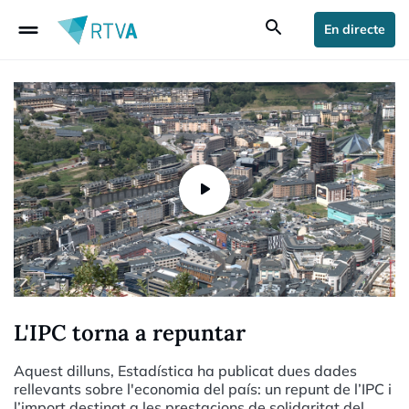
drag_handle
search
En directe
L'IPC torna a repuntar
Aquest dilluns, Estadística ha publicat dues dades
rellevants sobre l'economia del país: un repunt de l’IPC i
l’import destinat a les prestacions de solidaritat del