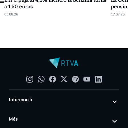
a 1,50 euros
pensio
pagarà
03.08.26
17.07.26
Informació
Més