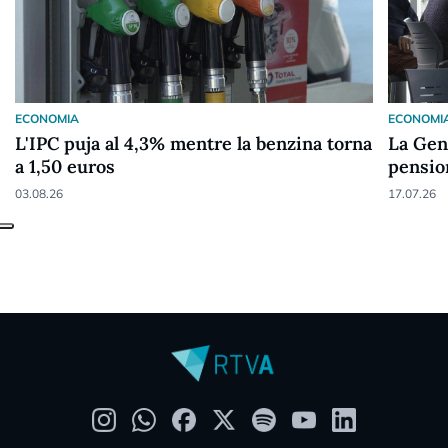
ECONOMIA
ECONOMI
L'IPC puja al 4,3% mentre la benzina torna
La Gen
a 1,50 euros
pensio
pagarà
03.08.26
17.07.26