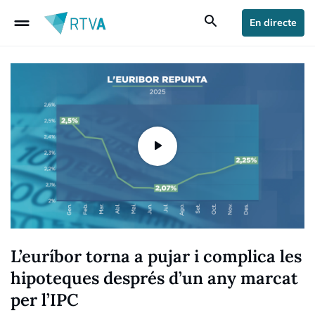
drag_handle
search
En directe
L’euríbor torna a pujar i complica les
hipoteques després d’un any marcat
per l’IPC