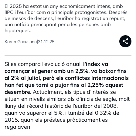
El 2025 ha estat un any econòmicament intens, amb
lIPC i l’euríbor com a principals protagonistes. Després
de mesos de descens, l’euríbor ha registrat un repunt,
una notícia preocupant per a les persones amb
hipoteques.
share
|
Karen Gacusana
31.12.25
Si es compara l’evolució anual,
l’índex va
començar el gener amb un 2,5%, va baixar fins
al 2% al juliol, però els conflictes internacionals
han fet que torni a pujar fins al 2,25% aquest
desembre
. Actualment, els tipus d’interès se
situen en nivells similars als d’inicis de segle, molt
lluny del rècord històric de l’euríbor del 2008,
quan va superar el 5%, i també del 0,32% de
2015, quan els préstecs pràcticament es
regalaven.