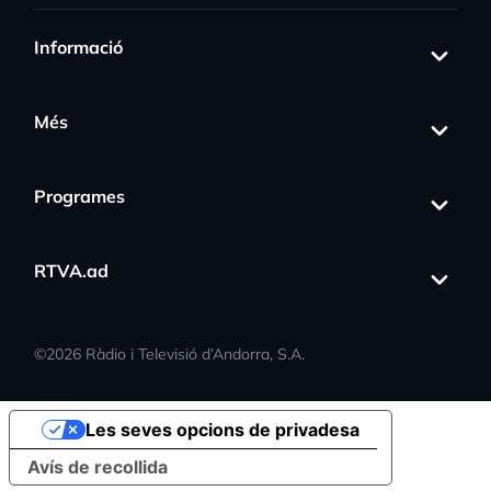
Informació
Més
Programes
RTVA.ad
©
2026
Ràdio i Televisió d’Andorra, S.A.
Les seves opcions de privadesa
Avís de recollida