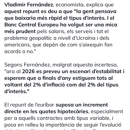
Vladimir Fernández
, economista, explica que
aquest repunt es deu a que "la gent pensava
que baixaria més ràpid el tipus d’interès. I el
Banc Central Europeu ha volgut ser una mica
més prudent
pels salaris, els serveis i tot el
problema geopolític a nivell d’Ucraïna i dels
americans, que depèn de com s’aixequin fan
acords o no."
Segons Fernández, malgrat aquesta incertesa,
"ara al
2026 es preveu un escenari d’estabilitat
i
esperem que a finals d’any estiguem tots al
voltant del 2% d’inflació com del 2% del tipus
d’interès."
El repunt de l’euríbor
suposa un increment
directe en les quotes hipotecàries
, especialment
per a aquells contractes amb tipus variable, i
posa en relleu la importància de seguir l’evolució