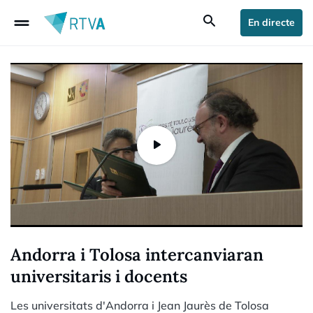
drag_handle
search
En directe
Andorra i Tolosa intercanviaran
universitaris i docents
Les universitats d'Andorra i Jean Jaurès de Tolosa