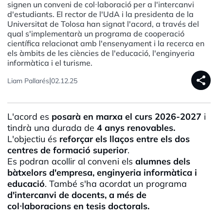
signen un conveni de col·laboració per a l'intercanvi
d'estudiants. El rector de l'UdA i la presidenta de la
Universitat de Tolosa han signat l'acord, a través del
qual s'implementarà un programa de cooperació
científica relacionat amb l'ensenyament i la recerca en
els àmbits de les ciències de l'educació, l'enginyeria
informàtica i el turisme.
share
|
Liam Pallarés
02.12.25
L'acord es
posarà en marxa el curs 2026-2027
i
tindrà una durada de
4 anys renovables.
L'objectiu és
reforçar els llaços entre els dos
centres de formació superior
.
Es podran acollir al conveni els
alumnes dels
bàtxelors d'empresa, enginyeria informàtica i
educació
. També s'ha acordat un programa
d
'intercanvi de docents, a més de
col·laboracions en tesis doctorals.