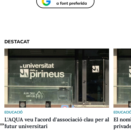
DESTACAT
EDUCACIÓ
EDUCACI
L'AQUA veu l'acord d'associació clau per al
El nom
futur universitari
privad