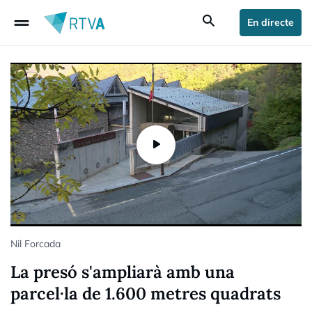
drag_handle
search
En directe
Nil Forcada
La presó s'ampliarà amb una
parcel·la de 1.600 metres quadrats