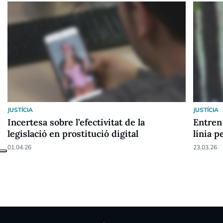
JUSTÍCIA
JUSTÍCIA
Incertesa sobre l’efectivitat de la
Entren 
legislació en prostitució digital
línia p
01.04.26
23.03.26