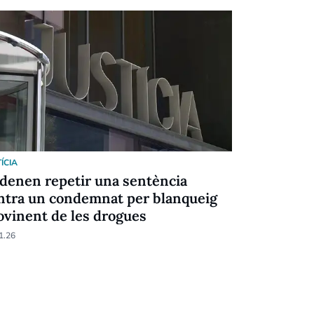
ÍCIA
JUSTÍCIA
denen repetir una sentència
8 anys de 
ntra un condemnat per blanqueig
múltiple e
ovinent de les drogues
12.11.25
1.26