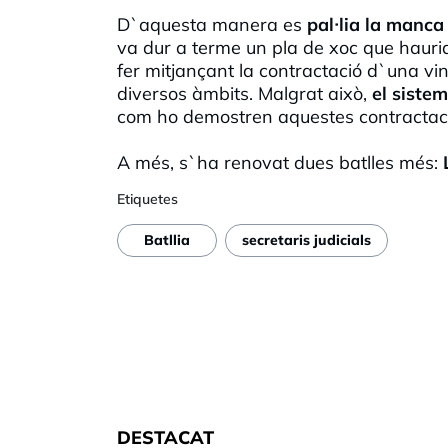
D`aquesta manera es
pal·lia la manc
va dur a terme un pla de xoc que hauria 
fer mitjançant la contractació d`una vi
diversos àmbits. Malgrat això,
el siste
com ho demostren aquestes contractac
A més, s`ha renovat dues batlles més:
Etiquetes
Batllia
secretaris judicials
DESTACAT