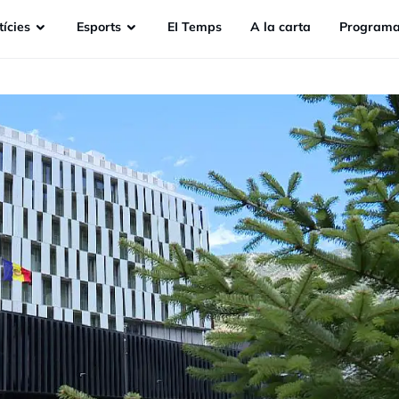
ícies
Esports
EI Temps
A la carta
Programa