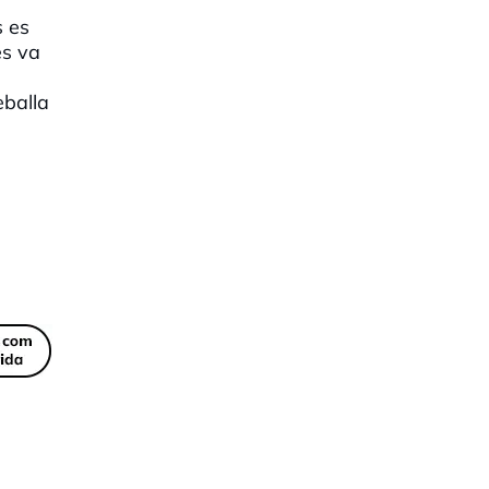
s es
es va
eballa