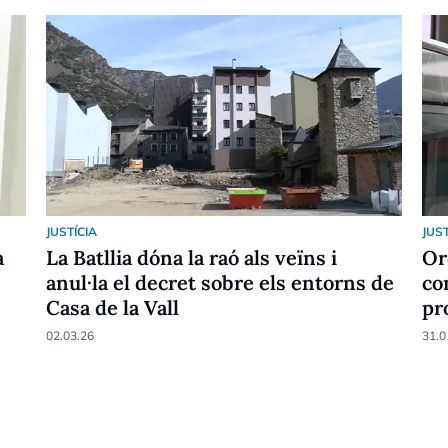
JUSTÍCIA
JUST
a
La Batllia dóna la raó als veïns i
Or
anul·la el decret sobre els entorns de
co
Casa de la Vall
pr
02.03.26
31.0