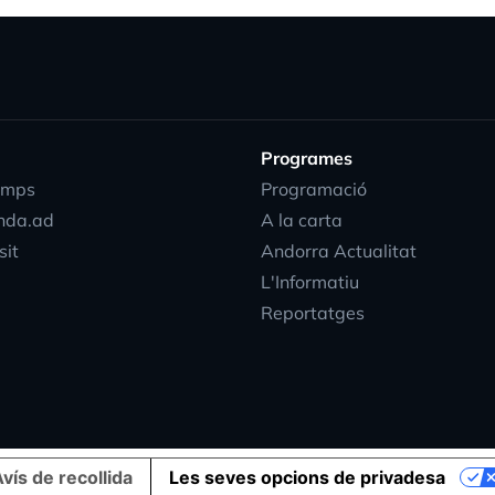
Programes
emps
Programació
nda.ad
A la carta
sit
Andorra Actualitat
L'Informatiu
Reportatges
vís de recollida
Les seves opcions de privadesa