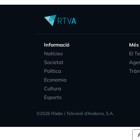
Informació
Més
Notícies
EI T
Societat
Age
Política
Tràn
Economia
Cultura
Esports
©
2026
Ràdio i Televisió d’Andorra, S.A.
A