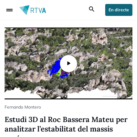
drag_handle
search
En directe
Fernando Montero
Estudi 3D al Roc Bassera Mateu per
analitzar l’estabilitat del massís