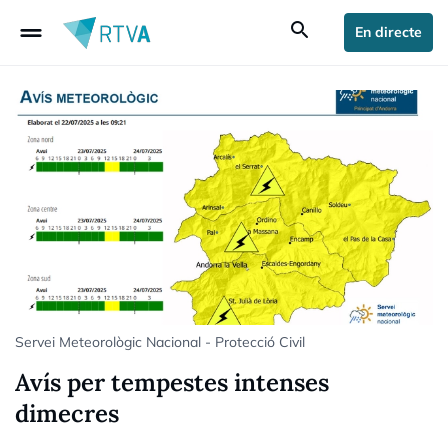
drag_handle
search
En directe
Servei Meteorològic Nacional - Protecció Civil
Avís per tempestes intenses
dimecres