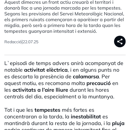
Aquest dimecres un front actiu creuarà el territori i
donarà lloc a una jornada marcada per les tempestes.
Segons les previsions del Servei Meteorològic Nacional,
els primers ruixats començaran a aparèixer a partir del
migdia, però serà a primera hora de la tarda quan les
tempestes guanyaran intensitat i extensió.
share
|
Redacció
22.07.25
L`episodi de temps advers anirà acompanyat de
notable
activitat elèctrica
, i en alguns punts no
es descarta la presència de
calamarsa
. Per
aquest motiu, es recomana molta
precaució
en
les
activitats a l’aire lliure
durant les hores
centrals del dia, especialment a la muntanya.
Tot i que les
tempestes
més fortes es
concentraran a la tarda, la
inestabilitat
es
mantindrà durant la resta de la jornada, i la
pluja
podria continuar de manera intermitent fins al