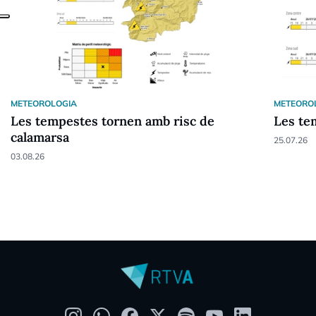
METEOROLOGIA
METEORO
Les tempestes tornen amb risc de
Les tem
calamarsa
25.07.26
03.08.26