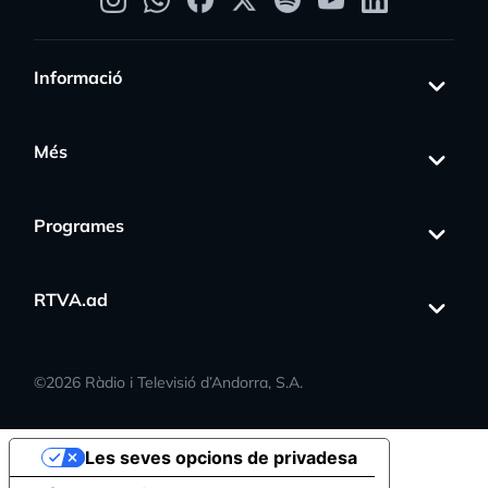
Informació
Més
Programes
RTVA.ad
©
2026
Ràdio i Televisió d’Andorra, S.A.
Les seves opcions de privadesa