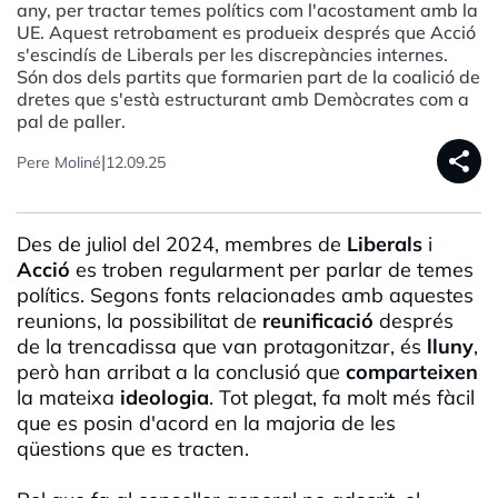
any, per tractar temes polítics com l'acostament amb la
UE. Aquest retrobament es produeix després que Acció
s'escindís de Liberals per les discrepàncies internes.
Són dos dels partits que formarien part de la coalició de
dretes que s'està estructurant amb Demòcrates com a
pal de paller.
share
|
Pere Moliné
12.09.25
Des de juliol del 2024, membres de
Liberals
i
Acció
es troben regularment per parlar de temes
polítics. Segons fonts relacionades amb aquestes
reunions, la possibilitat de
reunificació
després
de la trencadissa que van protagonitzar, és
lluny
,
però han arribat a la conclusió que
comparteixen
la mateixa
ideologia
. Tot plegat, fa molt més fàcil
que es posin d'acord en la majoria de les
qüestions que es tracten.