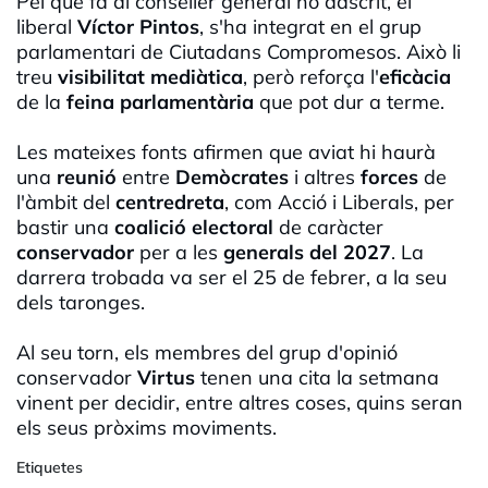
Pel que fa al conseller general no adscrit, el
liberal
Víctor Pintos
, s'ha integrat en el grup
parlamentari de Ciutadans Compromesos. Això li
treu
visibilitat mediàtica
, però reforça l'
eficàcia
de la
feina parlamentària
que pot dur a terme.
Les mateixes fonts afirmen que aviat hi haurà
una
reunió
entre
Demòcrates
i altres
forces
de
l'àmbit del
centredreta
, com Acció i Liberals, per
bastir una
coalició electoral
de caràcter
conservador
per a les
generals del 2027
. La
darrera trobada va ser el 25 de febrer, a la seu
dels taronges.
Al seu torn, els membres del grup d'opinió
conservador
Virtus
tenen una cita la setmana
vinent per decidir, entre altres coses, quins seran
els seus pròxims moviments.
Etiquetes