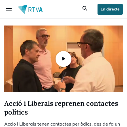
drag_handle
search
En directe
Acció i Liberals reprenen contactes
polítics
Acció i Liberals tenen contactes periòdics, des de fa un