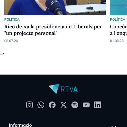
POLÍTICA
POLÍTICA
Rico deixa la presidència de Liberals per
Concòrd
"un projecte personal"
a l'enq
08.07.26
01.06.26
Informació