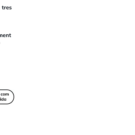
n
tres
iment
n