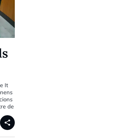
ls
e It
 nens
cions
tre de
share