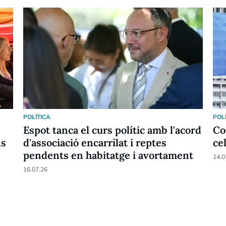
POLÍTICA
POL
Espot tanca el curs polític amb l'acord
Co
ns
d'associació encarrilat i reptes
ce
pendents en habitatge i avortament
14.0
16.07.26