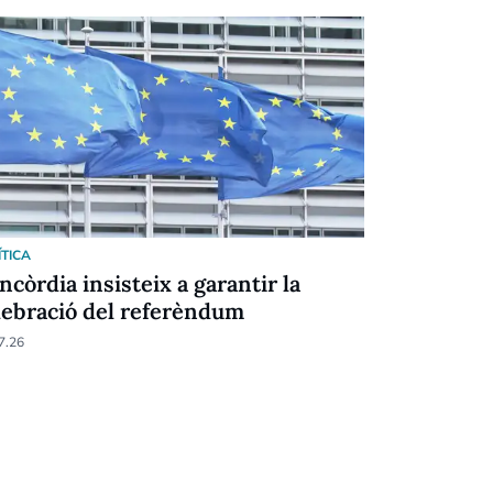
ÍTICA
POLÍTICA
ncòrdia insisteix a garantir la
Espot esca
lebració del referèndum
estan pre
país”
7.26
30.06.26