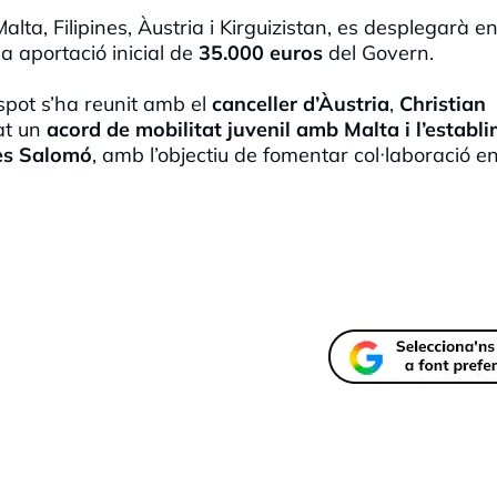
lta, Filipines, Àustria i Kirguizistan, es desplegarà e
a aportació inicial de
35.000 euros
del Govern.
spot s’ha reunit amb el
canceller d’Àustria
,
Christian
at un
acord de mobilitat juvenil amb Malta i l’establ
les Salomó
, amb l’objectiu de fomentar col·laboració e