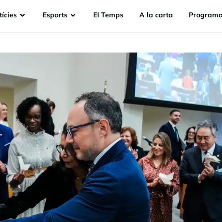
ícies
Esports
EI Temps
A la carta
Programa