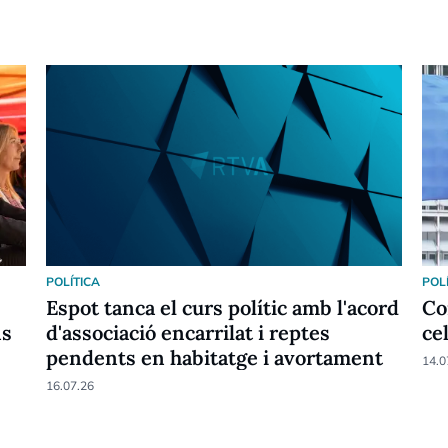
POLÍTICA
POL
Espot tanca el curs polític amb l'acord
Co
ns
d'associació encarrilat i reptes
ce
pendents en habitatge i avortament
14.0
16.07.26