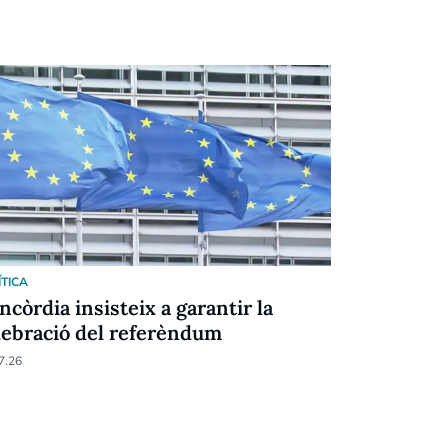
ÍTICA
POLÍTICA
ncòrdia insisteix a garantir la
Espot esca
lebració del referèndum
estan pre
país”
7.26
30.06.26