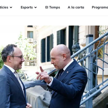
ícies
Esports
EI Temps
A la carta
Programa