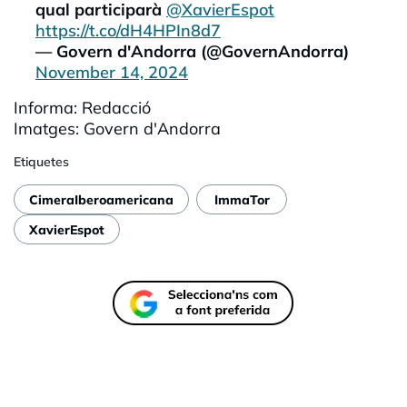
qual participarà
@XavierEspot
https://t.co/dH4HPIn8d7
— Govern d'Andorra (@GovernAndorra)
November 14, 2024
Informa: Redacció
Imatges: Govern d'Andorra
Etiquetes
CimeraIberoamericana
ImmaTor
XavierEspot