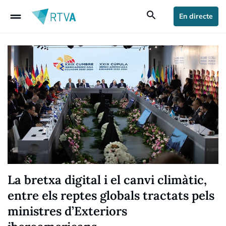
drag_handle
search
En directe
La bretxa digital i el canvi climàtic,
entre els reptes globals tractats pels
ministres d’Exteriors