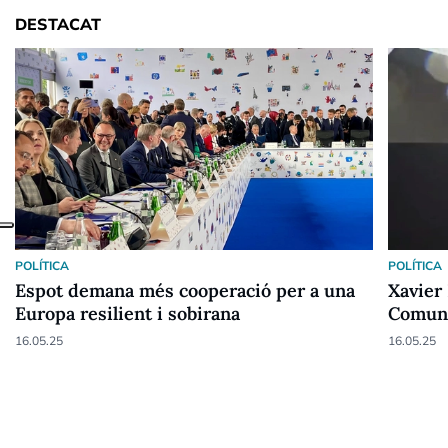
DESTACAT
POLÍTICA
POLÍTICA
Espot demana més cooperació per a una
Xavier 
Europa resilient i sobirana
Comuni
16.05.25
16.05.25