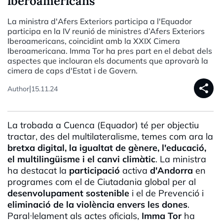
iberoamericans
La ministra d'Afers Exteriors participa a l'Equador
participa en la IV reunió de ministres d’Afers Exteriors
Iberoamericans, coincidint amb la XXIX Cimera
Iberoamericana. Imma Tor ha pres part en el debat dels
aspectes que inclouran els documents que aprovarà la
cimera de caps d'Estat i de Govern.
share
|
Author
15.11.24
La trobada a Cuenca (Equador) té per objectiu
tractar, des del multilateralisme, temes com ara la
bretxa digital, la igualtat de gènere, l'educació,
el multilingüisme i el canvi climàtic
. La ministra
ha destacat la
participació
activa
d'Andorra
en
programes com el de Ciutadania global per al
desenvolupament sostenible
i el de Prevenció i
eliminació de la violència envers les dones
.
Paral·lelament als actes oficials,
Imma Tor
ha