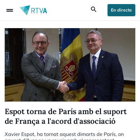
drag_handle
search
En directe
Espot torna de París amb el suport
de França a l'acord d'associació
Xavier Espot, ha tornat aquest dimarts de París, on