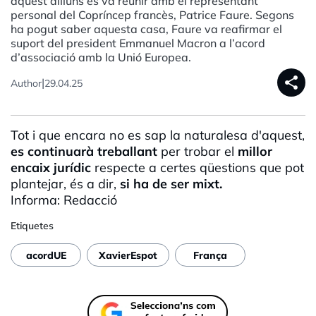
aquest dilluns es va reunir amb el representant
personal del Copríncep francès, Patrice Faure. Segons
ha pogut saber aquesta casa, Faure va reafirmar el
suport del president Emmanuel Macron a l’acord
d’associació amb la Unió Europea.
share
|
Author
29.04.25
Tot i que encara no es sap la naturalesa d'aquest,
es continuarà treballant
per trobar el
millor
encaix jurídic
respecte a certes qüestions que pot
plantejar, és a dir,
si ha de ser mixt.
Informa: Redacció
Etiquetes
acordUE
XavierEspot
França