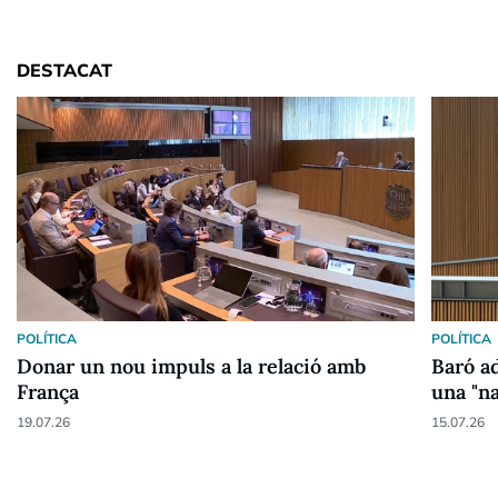
DESTACAT
POLÍTICA
POLÍTICA
Donar un nou impuls a la relació amb
Baró ad
França
una "n
19.07.26
15.07.26