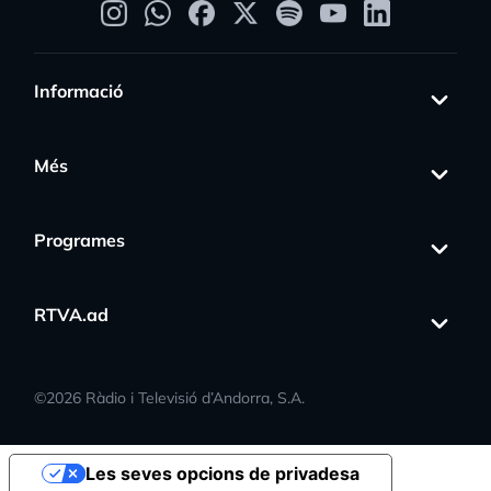
Informació
Més
Programes
RTVA.ad
©
2026
Ràdio i Televisió d’Andorra, S.A.
Les seves opcions de privadesa