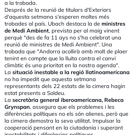
a la trobada.
Després de la reunió de titulars d'Exteriors
d'aquesta setmana s'esperen moltes més
trobades al país. Ubach destaca la de
ministres
de Medi Ambient
, prevista per al maig vinent
perquè "des de fa 11 ays no s'ha celebrat una
reunió de ministres de Medi Ambient". Una
trobada que "Andorra acollirà amb molt de plaer
tenint en compte que la lluita contra el canvi
climàtic és una prioritat en la nostra agenda".
La
situació inestable a la regió llatinoamericana
no ha impedit que aquesta setmana
representants dels 22 estats de la cimera hagin
estat presents a Soldeu.
La
secretària general iberoamericana, Rebeca
Grynspan
, assegura que els problemes i les
diferències polítiques no els són alienes, però que
la cimera demostra la seva utilitat. Impulsar la
cooperació pensant en la ciutadania i superant
inestabilitats i diferències polítiques.