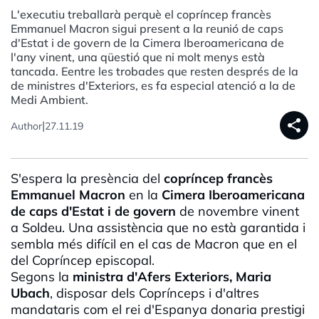
L'executiu treballarà perquè el copríncep francès
Emmanuel Macron sigui present a la reunió de caps
d'Estat i de govern de la Cimera Iberoamericana de
l'any vinent, una qüestió que ni molt menys està
tancada. Eentre les trobades que resten després de la
de ministres d'Exteriors, es fa especial atenció a la de
Medi Ambient.
share
|
Author
27.11.19
S'espera la presència del
copríncep francès
Emmanuel Macron
en la
Cimera Iberoamericana
de caps d'Estat i de govern
de novembre vinent
a Soldeu. Una assistència que no està garantida i
sembla més difícil en el cas de Macron que en el
del Copríncep episcopal.
Segons la
ministra d'Afers Exteriors, Maria
Ubach
, disposar dels Coprínceps i d'altres
mandataris com el rei d'Espanya donaria prestigi