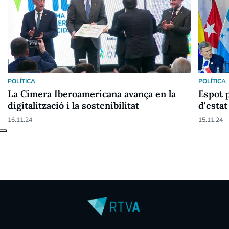
POLÍTICA
POLÍTICA
La Cimera Iberoamericana avança en la
Espot p
digitalització i la sostenibilitat
d'estat
16.11.24
15.11.24