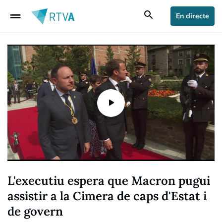
drag_handle
search
En directe
L'executiu espera que Macron pugui
assistir a la Cimera de caps d'Estat i
de govern