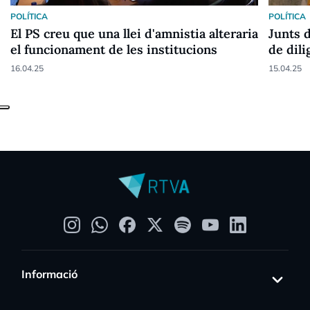
POLÍTICA
POLÍTICA
El PS creu que una llei d'amnistia alteraria
Junts 
el funcionament de les institucions
de dil
16.04.25
15.04.25
Informació