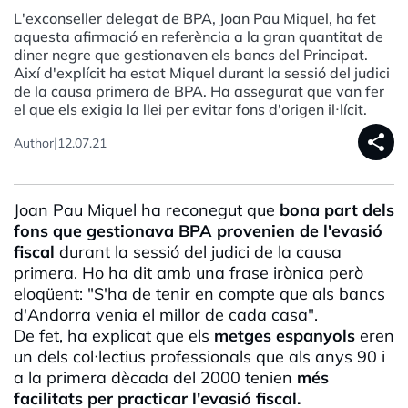
L'exconseller delegat de BPA, Joan Pau Miquel, ha fet
aquesta afirmació en referència a la gran quantitat de
diner negre que gestionaven els bancs del Principat.
Així d'explícit ha estat Miquel durant la sessió del judici
de la causa primera de BPA. Ha assegurat que van fer
el que els exigia la llei per evitar fons d'origen il·lícit.
share
|
Author
12.07.21
Joan Pau Miquel ha reconegut que
bona part dels
fons que gestionava
BPA
provenien de l'evasió
fiscal
durant la sessió del judici de la causa
primera. Ho ha dit amb una frase irònica però
eloqüent: "S'ha de tenir en compte que als bancs
d'Andorra venia el millor de cada casa".
De fet, ha explicat que els
metges espanyols
eren
un dels col·lectius professionals que als anys 90 i
a la primera dècada del 2000 tenien
més
facilitats per practicar l'evasió fiscal.