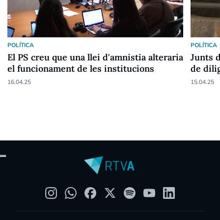
POLÍTICA
POLÍTICA
El PS creu que una llei d'amnistia alteraria
Junts 
el funcionament de les institucions
de dil
16.04.25
15.04.25