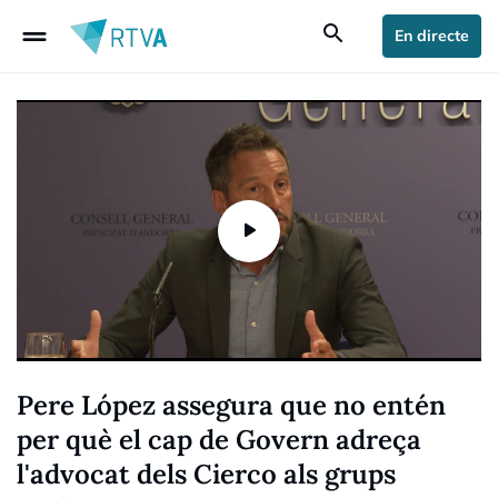
drag_handle
search
En directe
Pere López assegura que no entén
per què el cap de Govern adreça
l'advocat dels Cierco als grups