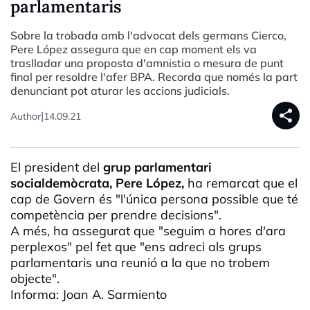
parlamentaris
Sobre la trobada amb l'advocat dels germans Cierco,
Pere López assegura que en cap moment els va
traslladar una proposta d'amnistia o mesura de punt
final per resoldre l'afer BPA. Recorda que només la part
denunciant pot aturar les accions judicials.
share
|
Author
14.09.21
El president del
grup parlamentari
socialdemòcrata, Pere López,
ha remarcat que el
cap de Govern és "l'única persona possible que té
competència per prendre decisions".
A més, ha assegurat que "seguim a hores d'ara
perplexos" pel fet que "ens adreci als grups
parlamentaris una reunió a la que no trobem
objecte".
Informa: Joan A. Sarmiento