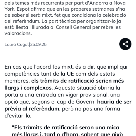
dels temes més recurrents per part d'Andorra a Nova
York. Espot afirma que en les properes setmanes s'ha
de saber si serà mixt, fet que condiciona la celebració
del referèndum. La part tècnica per organitzar-lo ja
està llesta i lliurada al Consell General per rebre les
valoracions.
share
|
Laura Cugat
25.09.25
En cas que l’acord fos mixt, és a dir, que impliqui
competències tant de la UE com dels estats
membres,
els tràmits de ratificació serien més
llargs i complexos
. Aquesta situació obriria la
porta a una entrada en vigor provisional, una
opció que, segons el cap de Govern,
hauria de ser
prèvia al referèndum
, però no pas una forma
d’evitar-lo.
"Els tràmits de ratificació seran una mica
més llargs i, tard o d’hora, sabent que això