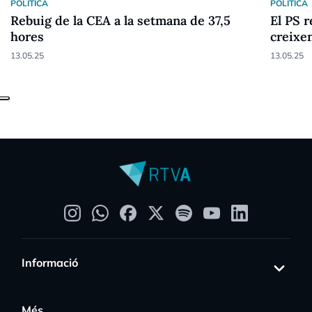
POLÍTICA
POLÍTICA
Rebuig de la CEA a la setmana de 37,5
El PS r
hores
creixen
13.05.25
13.05.25
Informació
Més