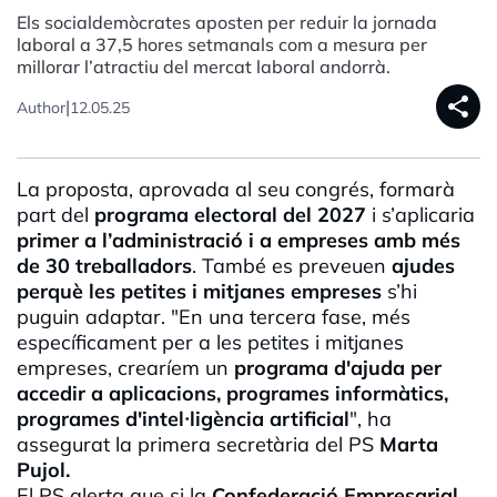
Els socialdemòcrates aposten per reduir la jornada
laboral a 37,5 hores setmanals com a mesura per
millorar l’atractiu del mercat laboral andorrà.
share
|
Author
12.05.25
La proposta, aprovada al seu congrés, formarà
part del
programa electoral del 2027
i s’aplicaria
primer a l’administració i a empreses amb més
de 30 treballadors
. També es preveuen
ajudes
perquè les petites i mitjanes empreses
s’hi
puguin adaptar. "En una tercera fase, més
específicament per a les petites i mitjanes
empreses, crearíem un
programa d'ajuda per
accedir a aplicacions, programes informàtics,
programes
d'intel
·
ligència
artificial
", ha
assegurat la primera secretària del PS
Marta
Pujol.
El PS alerta que si la
Confederació Empresarial