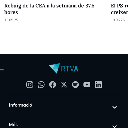
Rebuig de la CEA a la setmana de 37,5
El PS r
hores
creixen
13.05.25
13.05.25
Informació
Més