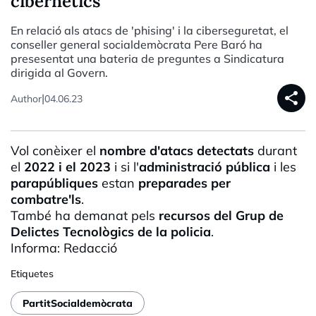
cibernètics
En relació als atacs de 'phising' i la ciberseguretat, el
conseller general socialdemòcrata Pere Baró ha
presesentat una bateria de preguntes a Sindicatura
dirigida al Govern.
share
|
Author
04.06.23
Vol conèixer el
nombre d'atacs detectats
durant
el
2022 i el 2023
i si l'
administració pública
i les
parapúbliques
estan
preparades per
combatre'ls
.
També ha demanat pels
recursos del Grup de
Delictes Tecnològics de la policia
.
Informa: Redacció
Etiquetes
PartitSocialdemòcrata