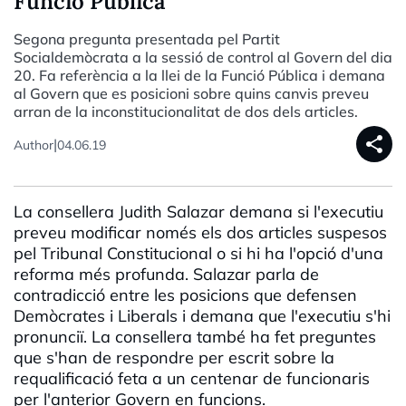
Funció Pública
Segona pregunta presentada pel Partit
Socialdemòcrata a la sessió de control al Govern del dia
20. Fa referència a la llei de la Funció Pública i demana
al Govern que es posicioni sobre quins canvis preveu
arran de la inconstitucionalitat de dos dels articles.
share
|
Author
04.06.19
La
consellera
Judith
Salazar
demana
si
l'executiu
preveu
modificar
només
els
dos
articles
suspesos
pel
Tribunal Constitucional o si
hi
ha
l'opció
d'una
reforma
més
profunda.
Salazar
parla de
contradicció
entre les
posicions
que
defensen
Demòcrates
i
Liberals
i
demana
que
l'executiu
s'hi
pronunciï
. La
consellera
també
ha
fet
preguntes
que
s'han
de
respondre
per
escrit
sobre la
requalificació
feta
a un centenar de
funcionaris
per
l'anterior
Govern
en
funcions
.