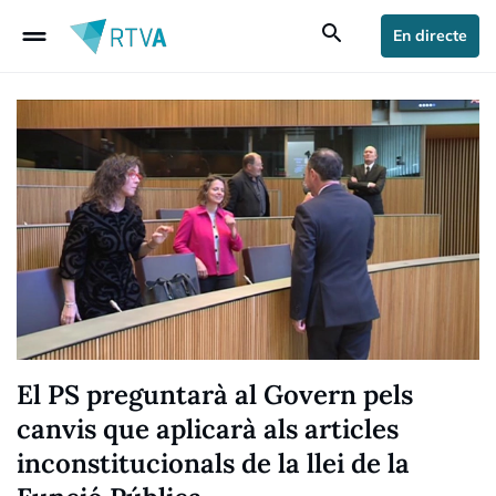
drag_handle
search
En directe
El PS preguntarà al Govern pels
canvis que aplicarà als articles
inconstitucionals de la llei de la