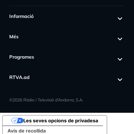
Informació
Més
Programes
RTVA.ad
©
2026
Ràdio i Televisió d’Andorra, S.A.
Les seves opcions de privadesa
Avís de recollida