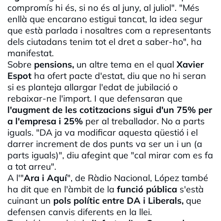
compromís hi és, si no és al juny, al juliol". "Més
enllà que encarano estigui tancat, la idea segur
que està parlada i nosaltres com a representants
dels ciutadans tenim tot el dret a saber-ho", ha
manifestat.
Sobre
pensions,
un altre tema en el qual
Xavier
Espot
ha ofert pacte d'estat, diu que no hi seran
si es planteja allargar l'edat de jubilació o
rebaixar-ne l'import. I que defensaran que
l'augment de les cotitzacions sigui d'un 75% per
a l'empresa i 25%
per al treballador. No a parts
iguals. "DA ja va modificar aquesta qüestió i el
darrer increment de dos punts va ser un i un (a
parts iguals)", diu afegint que "cal mirar com es fa
a tot arreu".
A l'"
Ara i Aquí
", de Ràdio Nacional, López també
ha dit que en l'àmbit de la
funció pública
s'està
cuinant un
pols polític entre DA i Liberals,
que
defensen canvis diferents en la llei.