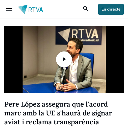
drag_handle
search
En directe
Pere López assegura que l'acord
marc amb la UE s'haurà de signar
aviat i reclama transparència