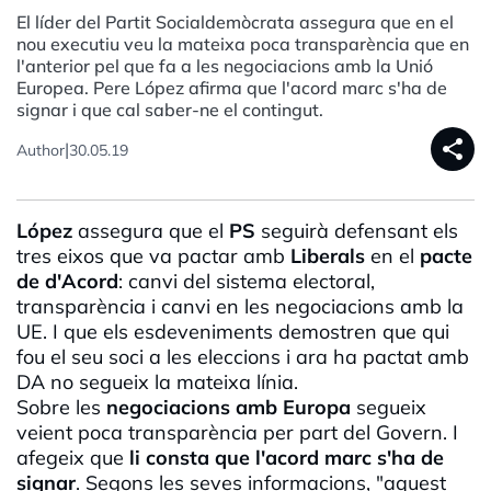
El líder del Partit Socialdemòcrata assegura que en el
nou executiu veu la mateixa poca transparència que en
l'anterior pel que fa a les negociacions amb la Unió
Europea. Pere López afirma que l'acord marc s'ha de
signar i que cal saber-ne el contingut.
share
|
Author
30.05.19
López
assegura que el
PS
seguirà defensant els
tres eixos que va pactar amb
Liberals
en el
pacte
de d'Acord
: canvi del sistema electoral,
transparència i canvi en les negociacions amb la
UE. I que els esdeveniments demostren que qui
fou el seu soci a les eleccions i ara ha pactat amb
DA no segueix la mateixa línia.
Sobre les
negociacions amb Europa
segueix
veient poca transparència per part del Govern. I
afegeix que
li consta que l'acord marc s'ha de
signar
. Segons les seves informacions, "aquest