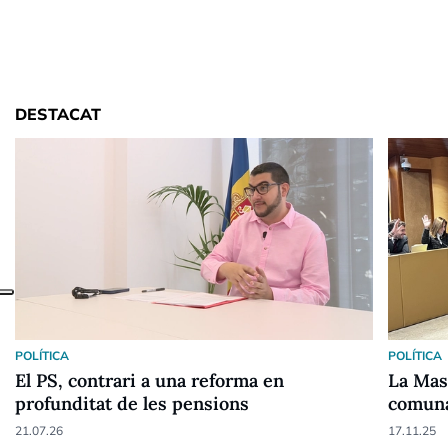
DESTACAT
POLÍTICA
POLÍTICA
El PS, contrari a una reforma en
La Mas
profunditat de les pensions
comun
21.07.26
17.11.25