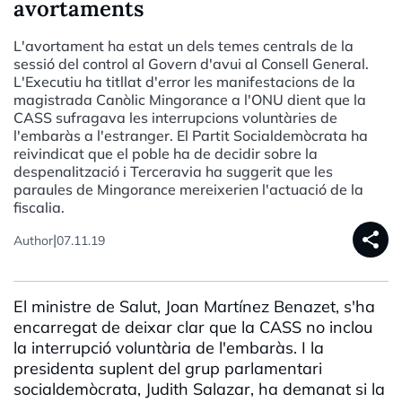
avortaments
L'avortament ha estat un dels temes centrals de la
sessió del control al Govern d'avui al Consell General.
L'Executiu ha titllat d'error les manifestacions de la
magistrada Canòlic Mingorance a l'ONU dient que la
CASS sufragava les interrupcions voluntàries de
l'embaràs a l'estranger. El Partit Socialdemòcrata ha
reivindicat que el poble ha de decidir sobre la
despenalització i Terceravia ha suggerit que les
paraules de Mingorance mereixerien l'actuació de la
fiscalia.
share
|
Author
07.11.19
El ministre de Salut, Joan Martínez Benazet, s'ha
encarregat de deixar clar que la CASS no inclou
la interrupció voluntària de l'embaràs. I la
presidenta suplent del grup parlamentari
socialdemòcrata, Judith Salazar, ha demanat si la