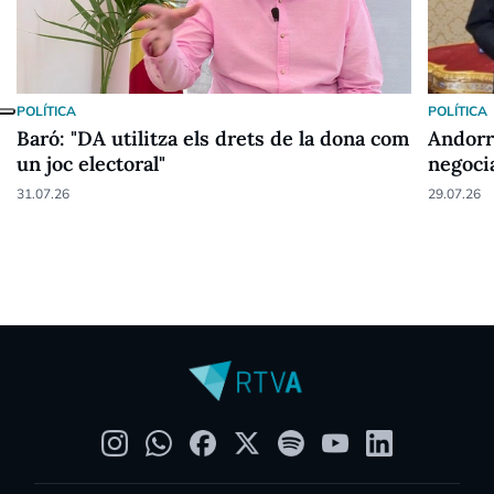
POLÍTICA
POLÍTICA
Baró: "DA utilitza els drets de la dona com
Andorr
un joc electoral"
negoci
31.07.26
29.07.26