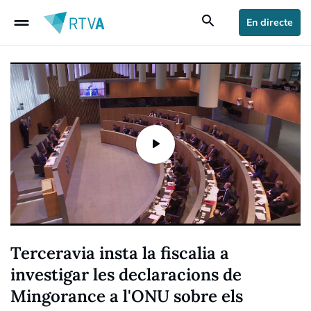
drag_handle
search
En directe
Terceravia insta la fiscalia a
investigar les declaracions de
Mingorance a l'ONU sobre els