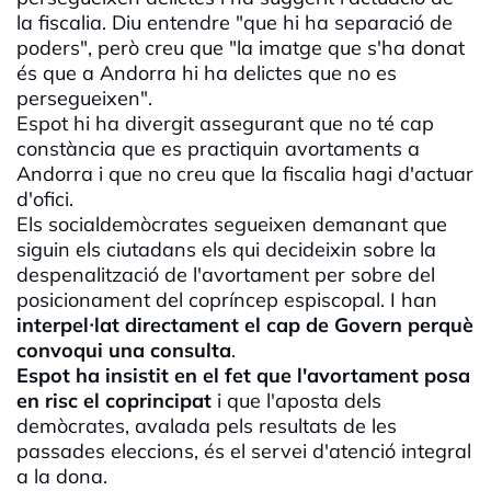
la fiscalia. Diu entendre "que hi ha separació de
poders", però creu que "la imatge que s'ha donat
és que a Andorra hi ha delictes que no es
persegueixen".
Espot hi ha divergit assegurant que no té cap
constància que es practiquin avortaments a
Andorra i que no creu que la fiscalia hagi d'actuar
d'ofici.
Els socialdemòcrates segueixen demanant que
siguin els ciutadans els qui decideixin sobre la
despenalització de l'avortament per sobre del
posicionament del copríncep espiscopal. I han
interpel·lat directament el cap de Govern perquè
convoqui una consulta
.
Espot ha insistit en el fet que l'avortament posa
en risc el coprincipat
i que l'aposta dels
demòcrates, avalada pels resultats de les
passades eleccions, és el servei d'atenció integral
a la dona.