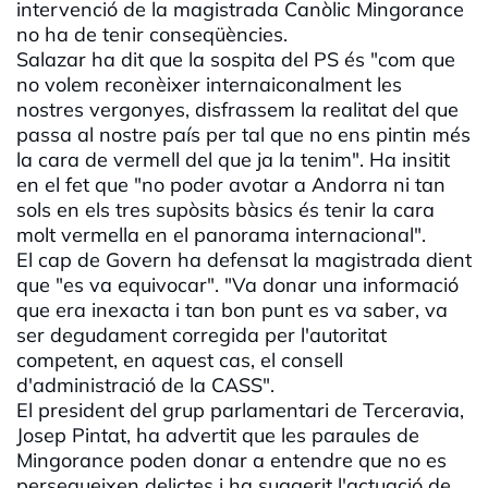
intervenció de la magistrada Canòlic Mingorance
no ha de tenir conseqüències.
Salazar ha dit que la sospita del PS és "com que
no volem reconèixer internaiconalment les
nostres vergonyes, disfrassem la realitat del que
passa al nostre país per tal que no ens pintin més
la cara de vermell del que ja la tenim". Ha insitit
en el fet que "no poder avotar a Andorra ni tan
sols en els tres supòsits bàsics és tenir la cara
molt vermella en el panorama internacional".
El cap de Govern ha defensat la magistrada dient
que "es va equivocar". "Va donar una informació
que era inexacta i tan bon punt es va saber, va
ser degudament corregida per l'autoritat
competent, en aquest cas, el consell
d'administració de la CASS".
El president del grup parlamentari de Terceravia,
Josep Pintat, ha advertit que les paraules de
Mingorance poden donar a entendre que no es
persegueixen delictes i ha suggerit l'actuació de