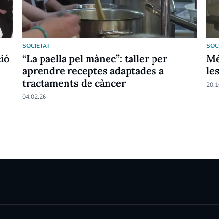
SOCIETAT
SOC
ció
“La paella pel mànec”: taller per
Mé
aprendre receptes adaptades a
le
tractaments de càncer
20.1
04.02.26