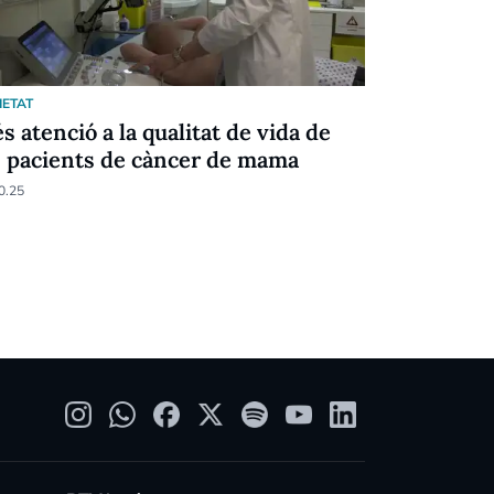
IETAT
SOCIETAT
s atenció a la qualitat de vida de
Assandca c
s pacients de càncer de mama
unitat de
0.25
14.01.25