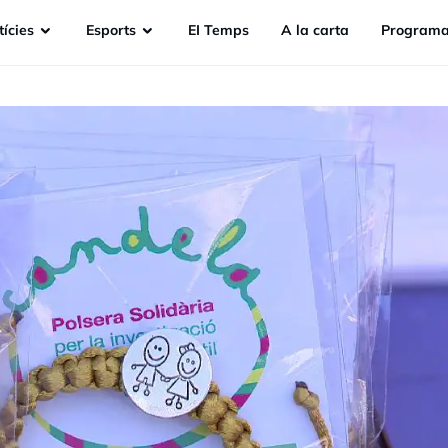
ícies
Esports
EI Temps
A la carta
Programa