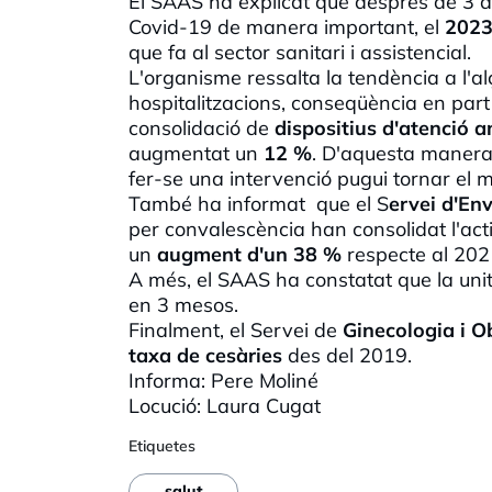
El
SAAS
ha explicat que després de 3 a
Covid
-19 de manera important, el
202
que fa al sector sanitari i assistencial.
L'organisme ressalta la tendència a l'al
hospitalitzacions, conseqüència en part 
consolidació de
dispositius d'atenció 
augmentat un
12 %
. D'aquesta manera 
fer-se una intervenció pugui tornar el 
També ha informat que el S
ervei d'Env
per convalescència han consolidat l'act
un
augment d'un 38 %
respecte al 202
A més, el
SAAS
ha constatat que la uni
en 3 mesos.
Finalment, el Servei de
Ginecologia i Ob
taxa de cesàries
des del 2019.
Informa: Pere
Moliné
Locució: Laura Cugat
Etiquetes
salut