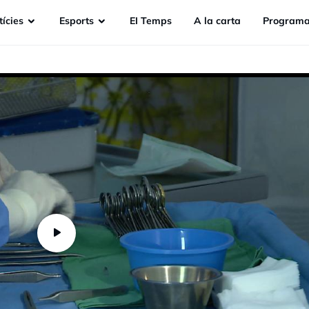
ícies
Esports
EI Temps
A la carta
Programa