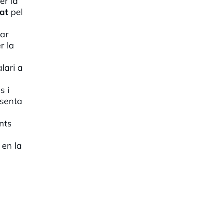
er la
at
pel
tar
r la
lari a
s i
esenta
nts
en la