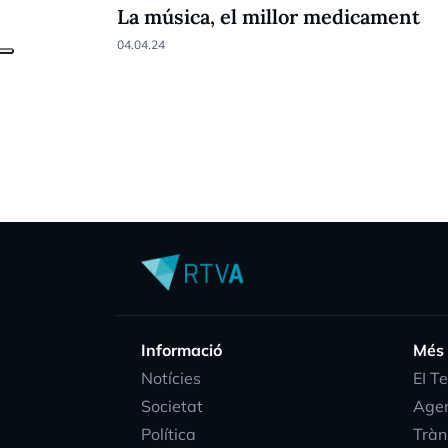
La música, el millor medicament
04.04.24
Informació
Més
Notícies
EI T
Societat
Age
Política
Tràn