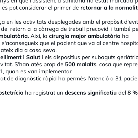
nys en què l'assistència sanitària ha estat marcada p
3
es pot considerar el primer de
retornar a la normalit
ça en les activitats desplegades amb el propòsit d'evi
del retorn a la càrrega de treball
precovid,
i també pe
ambulatòria
. Així, la
cirurgia major ambulatòria
ha
s'aconsegueix que el pacient que va al centre hospita
mateix dia a casa seva.
elliment i Salut
i els dispositius per subaguts geriàtric
ivitat. S'han atès prop de
500 malalts
, cosa que repr
1, quan es van implementar.
tat de diagnòstic ràpid ha permès l'atenció a 31 pacie
stetrícia
ha registrat un
descens significatiu
del
8 %