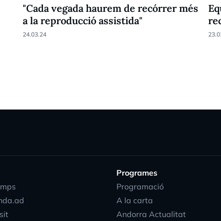
"Cada vegada haurem de recórrer més
Eq
a la reproducció assistida"
re
24.03.24
23.0
Programes
emps
Programació
nda.ad
A la carta
sit
Andorra Actualitat