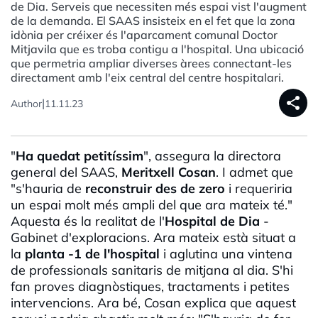
de Dia. Serveis que necessiten més espai vist l'augment
de la demanda. El SAAS insisteix en el fet que la zona
idònia per créixer és l'aparcament comunal Doctor
Mitjavila que es troba contigu a l'hospital. Una ubicació
que permetria ampliar diverses àrees connectant-les
directament amb l'eix central del centre hospitalari.
share
|
Author
11.11.23
"
Ha quedat petitíssim
", assegura la directora
general del SAAS,
Meritxell Cosan
. I admet que
"s'hauria de
reconstruir des de zero
i requeriria
un espai molt més ampli del que ara mateix té."
A
questa és la realitat de l'
Hospital de Dia
-
Gabinet d'exploracions. Ara mateix està situat a
la
planta -1 de l'hospital
i aglutina una vintena
de professionals sanitaris de mitjana al dia. S'hi
fan proves diagnòstiques, tractaments i
petites
intervencions. Ara bé, Cosan explica que aquest