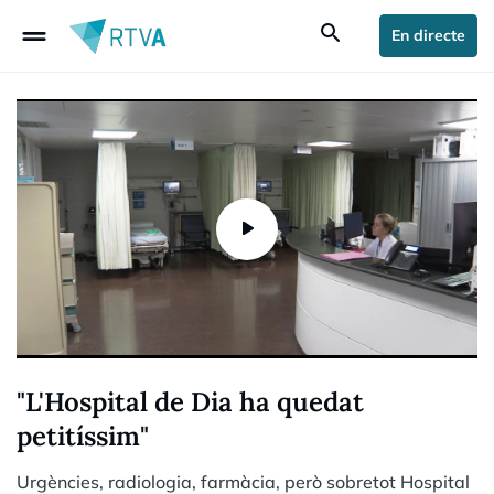
drag_handle
search
En directe
"L'Hospital de Dia ha quedat
petitíssim"
Urgències, radiologia, farmàcia, però sobretot Hospital