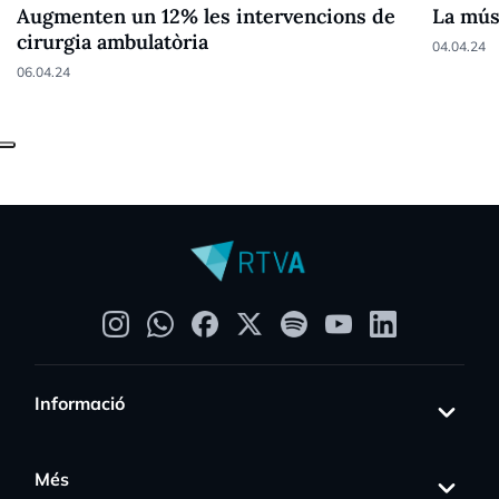
Augmenten un 12% les intervencions de
La mús
cirurgia ambulatòria
04.04.24
06.04.24
Informació
Més