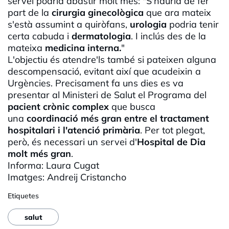
servei podria abastir molt més: "S'hauria de fer
part de la
cirurgia ginecològica
que ara mateix
s'està assumint a
quiròfans
,
urologia
podria tenir
certa cabuda i
dermatologia
. I inclús des de la
mateixa
medicina interna.
"
L'objectiu és atendre'ls també si pateixen alguna
descompensació, evitant així que acudeixin a
Urgències. Precisament fa uns dies es va
presentar al Ministeri de Salut el Programa del
pacient crònic complex
que busca
una
coordinació més gran entre el tractament
hospitalari i l'atenció primària
. Per tot plegat,
però, és necessari un servei d'
Hospital de Dia
molt més gran
.
Informa: Laura Cugat
Imatges:
Andreij
Cristancho
Etiquetes
salut