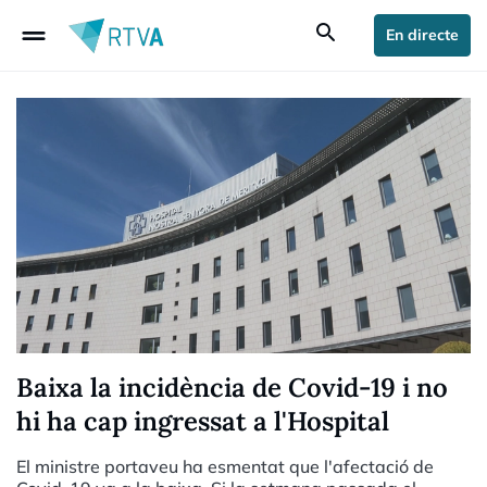
drag_handle
search
En directe
Baixa la incidència de Covid-19 i no
hi ha cap ingressat a l'Hospital
El ministre portaveu ha esmentat que l'afectació de