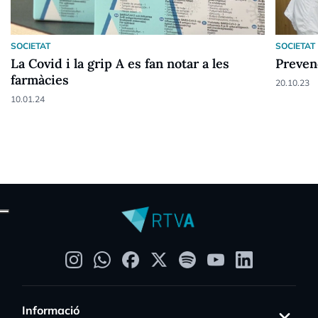
SOCIETAT
SOCIETAT
La Covid i la grip A es fan notar a les
Prevenc
farmàcies
20.10.23
10.01.24
Informació