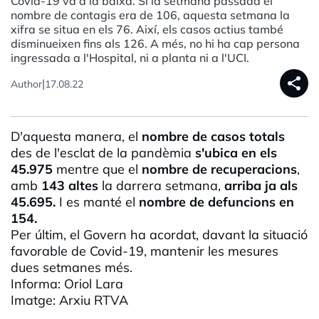
Covid-19 va a la baixa. Si la setmana passada el
nombre de contagis era de 106, aquesta setmana la
xifra se situa en els 76. Així, els casos actius també
disminueixen fins als 126. A més, no hi ha cap persona
ingressada a l'Hospital, ni a planta ni a l'UCI.
share
|
Author
17.08.22
D'aquesta manera, el
nombre de casos totals
des de l'esclat de la pandèmia
s'ubica en els
45.975
mentre que el
nombre de recuperacions
,
amb
143 altes
la darrera setmana,
arriba ja als
45.695.
I es manté el
nombre de defuncions en
154.
Per últim, el Govern ha acordat, davant la situació
favorable de Covid-19, mantenir les mesures
dues setmanes més.
Informa: Oriol Lara
Imatge: Arxiu RTVA