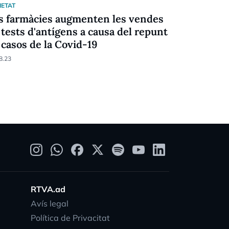
IETAT
SOCIETAT
s farmàcies augmenten les vendes
Dues defu
 tests d'antígens a causa del repunt
entre usua
 casos de la Covid-19
el darrer 
8.23
21.08.23
RTVA.ad
Avís legal
Política de Privacitat