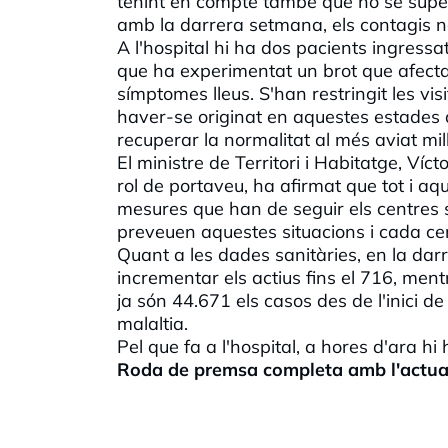
tenint en compte també que no se supe
amb la darrera setmana, els contagis n
A l'hospital hi ha dos pacients ingress
que ha experimentat un brot que afecta 
símptomes lleus. S'han restringit les visi
haver-se originat en aquestes estades a l
recuperar la normalitat al més aviat mil
El ministre de Territori i Habitatge, Ví
rol de portaveu, ha afirmat que tot i a
mesures que han de seguir els centres so
preveuen aquestes situacions i cada ce
Quant a les dades sanitàries, en la dar
incrementar els actius fins el 716, me
ja són 44.671 els casos des de l'inici 
malaltia.
Pel que fa a l'hospital, a hores d'ara 
Roda de premsa completa amb l'actualit