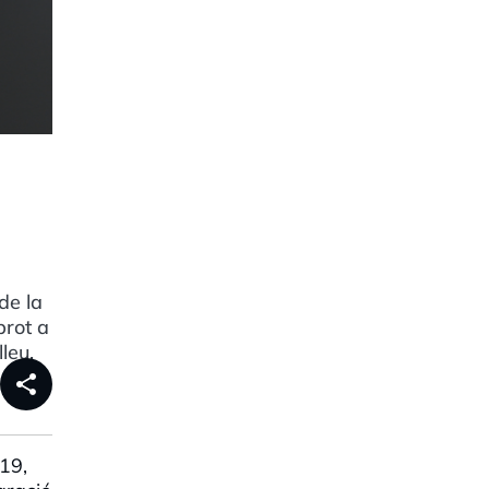
de la
brot a
leu.
share
19,