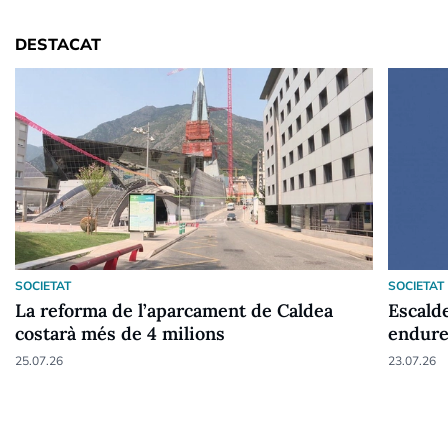
DESTACAT
SOCIETAT
SOCIETAT
La reforma de l’aparcament de Caldea
Escald
costarà més de 4 milions
endure
25.07.26
23.07.26