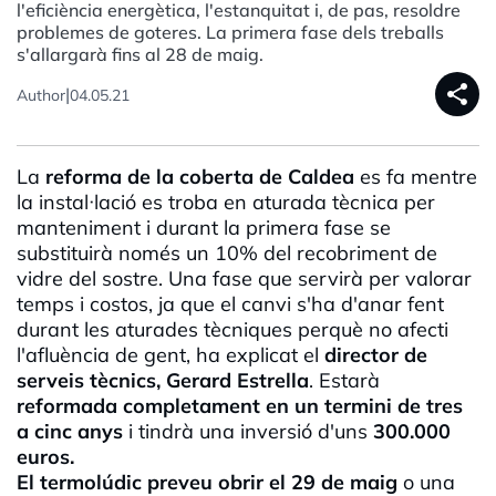
l'eficiència energètica, l'estanquitat i, de pas, resoldre
problemes de goteres. La primera fase dels treballs
s'allargarà fins al 28 de maig.
share
|
Author
04.05.21
La
reforma de la coberta de Caldea
es fa mentre
la instal·lació es troba en aturada tècnica per
manteniment i durant la primera fase se
substituirà només un 10% del recobriment de
vidre del sostre. Una fase que servirà per valorar
temps i costos, ja que el canvi s'ha d'anar fent
durant les aturades tècniques perquè no afecti
l'afluència de gent, ha explicat el
director de
serveis tècnics, Gerard Estrella
. Estarà
reformada completament en un termini de tres
a cinc anys
i tindrà una inversió d'uns
300.000
euros.
El termolúdic preveu obrir el 29 de maig
o una