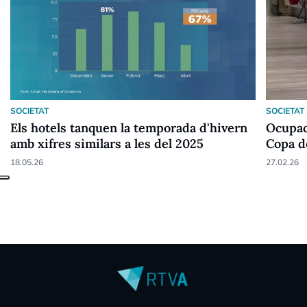
SOCIETAT
SOCIETAT
Els hotels tanquen la temporada d'hivern
Ocupac
amb xifres similars a les del 2025
Copa d
18.05.26
27.02.26