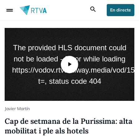
drag_handle
search
En directe
The provided HLS document could
not be loaded - Error while loading
https://vodov.rtva.hiway.media/vod/15
t=, status code 404
Javier Martín
Cap de setmana de la Puríssima: alta
mobilitat i ple als hotels