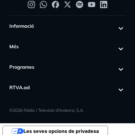
Informació
Més
Programes
RTVA.ad
©
2026
Ràdio i Televisió d’Andorra, S.A.
Les seves opcions de privadesa