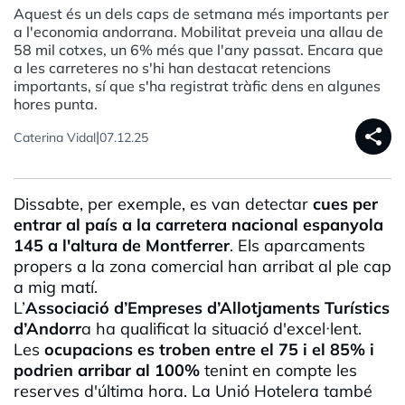
Aquest és un dels caps de setmana més importants per
a l'economia andorrana. Mobilitat preveia una allau de
58 mil cotxes, un 6% més que l'any passat. Encara que
a les carreteres no s'hi han destacat retencions
importants, sí que s'ha registrat tràfic dens en algunes
hores punta.
share
|
Caterina Vidal
07.12.25
Dissabte, per exemple, es van detectar
cues per
entrar al país a la carretera nacional espanyola
145 a l'altura de Montferrer
. Els aparcaments
propers a la zona comercial han arribat al ple cap
a mig matí.
L’
Associació d’Empreses d’Allotjaments Turístics
d’Andorr
a ha qualificat la situació d'excel·lent.
Les
ocupacions es troben entre el 75 i el 85% i
podrien arribar al 100%
tenint en compte les
reserves d'última hora. La Unió Hotelera també