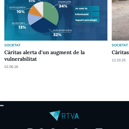
SOCIETAT
SOCIETAT
Càritas alerta d'un augment de la
Càritas
vulnerabilitat
12.10.25
02.06.26