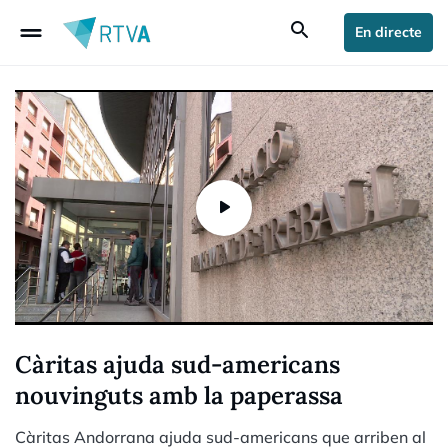
drag_handle
search
En directe
Càritas ajuda sud-americans
nouvinguts amb la paperassa
Càritas Andorrana ajuda sud-americans que arriben al