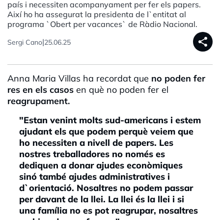
país i necessiten acompanyament per fer els papers.
Així ho ha assegurat la presidenta de l`entitat al
programa `Obert per vacances` de Ràdio Nacional.
share
|
Sergi Cano
25.06.25
Anna Maria Villas ha recordat que
no poden fer
res en els casos
en què no poden fer el
reagrupament.
"Estan venint molts sud-americans i estem
ajudant els que podem perquè veiem que
ho necessiten a nivell de papers. Les
nostres treballadores no només es
dediquen a donar ajudes econòmiques
sinó també ajudes administratives i
d`orientació. Nosaltres no podem passar
per davant de la llei. La llei és la llei i si
una família no es pot reagrupar, nosaltres