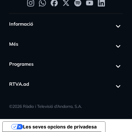
Informació
Més
Programes
RTVA.ad
©
2026
Ràdio i Televisió d’Andorra, S.A.
Les seves opcions de privadesa