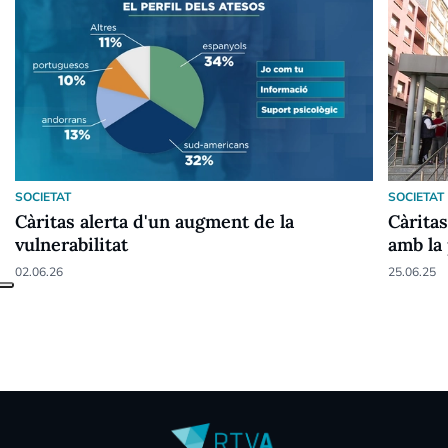
SOCIETAT
SOCIETAT
Càritas alerta d'un augment de la
Càrita
vulnerabilitat
amb la
02.06.26
25.06.25