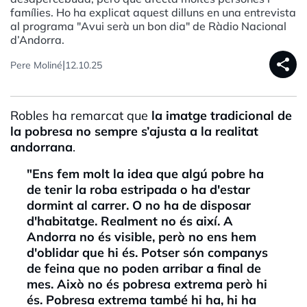
famílies. Ho ha explicat aquest dilluns en una entrevista
al programa "Avui serà un bon dia" de Ràdio Nacional
d’Andorra.
share
|
Pere Moliné
12.10.25
Robles ha remarcat que
la
imatge tradicional de
la pobresa no sempre s’ajusta a la realitat
andorrana
.
"Ens fem molt la idea que algú pobre ha
de tenir la roba estripada o ha d'estar
dormint al carrer. O no ha de disposar
d'habitatge. Realment no és així. A
Andorra no és visible, però no ens hem
d'oblidar que hi és. Potser són companys
de feina que no poden arribar a final de
mes. Això no és pobresa extrema però hi
és. Pobresa extrema també hi ha, hi ha