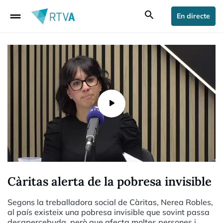
drag_handle
search
En directe
Càritas alerta de la pobresa invisible
Segons la treballadora social de Càritas, Nerea Robles,
al país existeix una pobresa invisible que sovint passa
desapercebuda, però que afecta moltes persones i