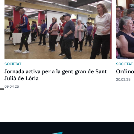
SOCIETAT
SOCIETAT
Jornada activa per a la gent gran de Sant
Ordino 
Julià de Lòria
20.02.25
09.04.25