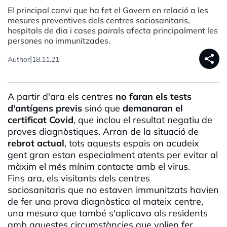
El principal canvi que ha fet el Govern en relació a les
mesures preventives dels centres sociosanitaris,
hospitals de dia i cases pairals afecta principalment les
persones no immunitzades.
share
|
Author
18.11.21
A partir d'ara els centres
no faran els tests
d'antígens previs
sinó que
demanaran el
certificat Covid
, que inclou el resultat negatiu de
proves diagnòstiques. Arran de la situació de
rebrot actual
, tots aquests espais on acudeix
gent gran estan especialment atents per evitar al
màxim el més mínim contacte amb el virus.
Fins ara, els visitants dels centres
sociosanitaris que no estaven immunitzats havien
de fer una prova diagnòstica al mateix centre,
una mesura que també s'aplicava als residents
amb aquestes circumstàncies que volien fer