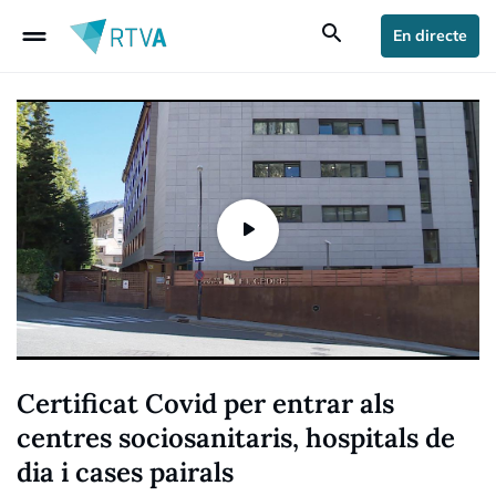
drag_handle
search
En directe
Certificat Covid per entrar als
centres sociosanitaris, hospitals de
dia i cases pairals