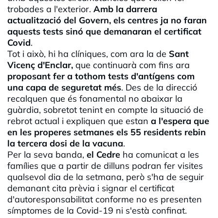
trobades a l'exterior.
Amb la darrera
actualització del Govern, els centres ja no faran
aquests tests sinó que demanaran el certificat
Covid
.
Tot i això, hi ha clíniques, com ara la de
Sant
Vicenç d'Enclar,
que continuarà com fins ara
proposant fer a tothom tests d'antígens com
una capa de seguretat més
. Des de la direcció
recalquen que és fonamental no abaixar la
guàrdia, sobretot tenint en compte la situació de
rebrot actual i expliquen que estan
a l'espera que
en les properes setmanes els 55 residents rebin
la tercera dosi de la vacuna
.
Per la seva banda,
el Cedre
ha comunicat a les
famílies que a partir de dilluns podran fer visites
qualsevol dia de la setmana, però s'ha de seguir
demanant cita prèvia i signar el certificat
d'autoresponsabilitat conforme no es presenten
símptomes de la Covid-19 ni s'està confinat.