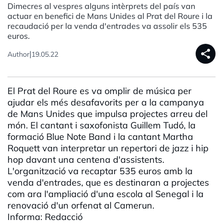
Dimecres al vespres alguns intèrprets del país van
actuar en benefici de Mans Unides al Prat del Roure i la
recaudació per la venda d'entrades va assolir els 535
euros.
share
|
Author
19.05.22
El Prat del Roure es va omplir de música per
ajudar els més desafavorits per a la campanya
de Mans Unides que impulsa projectes arreu del
món. El cantant i saxofonista Guillem Tudó, la
formació Blue Note Band i la cantant Martha
Roquett van interpretar un repertori de jazz i hip
hop davant una centena d'assistents.
L'organització va recaptar 535 euros amb la
venda d'entrades, que es destinaran a projectes
com ara l'ampliació d'una escola al Senegal i la
renovació d'un orfenat al Camerun.
Informa: Redacció