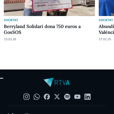
SOCIETAT
SOCIETAT
Berryland Solidari dona 750 euros a
Abundi 
GosSOS
Valènc
13.03.26
27.02.25