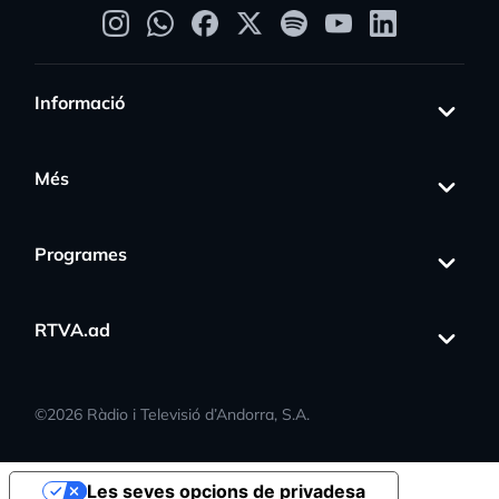
Informació
Més
Programes
RTVA.ad
©
2026
Ràdio i Televisió d’Andorra, S.A.
Les seves opcions de privadesa