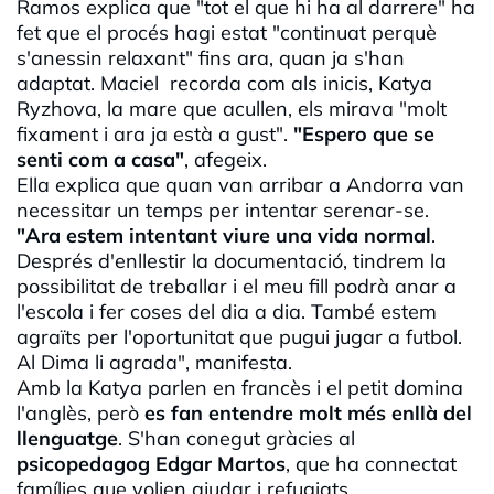
Ramos explica que "tot el que hi ha al darrere" ha
fet que el procés hagi estat "continuat perquè
s'anessin relaxant" fins ara, quan ja s'han
adaptat. Maciel recorda com als inicis, Katya
Ryzhova
, la mare que acullen, els mirava "molt
fixament i ara ja està a gust".
"Espero que se
senti com a casa"
, afegeix.
Ella explica que quan van arribar a Andorra van
necessitar un temps per intentar serenar-se.
"Ara estem intentant viure una vida normal
.
Després d'enllestir la documentació, tindrem la
possibilitat de treballar i el meu fill podrà anar a
l'escola i fer coses del dia a dia. També estem
agraïts per l'oportunitat que pugui jugar a futbol.
Al
Dima
li agrada", manifesta.
Amb la
Katya
parlen en francès i el petit domina
l'anglès, però
es fan entendre molt més enllà del
llenguatge
. S'han conegut gràcies al
psicopedagog Edgar Martos
, que ha connectat
famílies que volien ajudar i refugiats