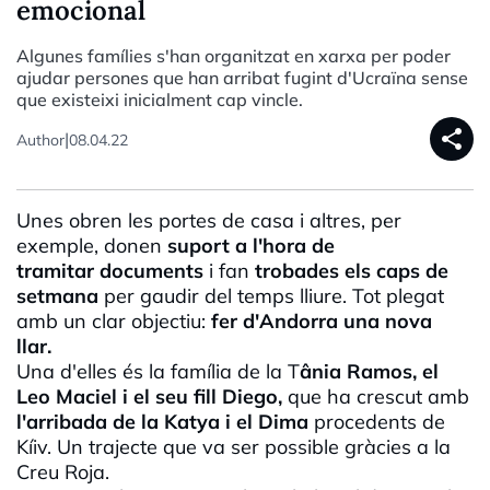
emocional
Algunes famílies s'han organitzat en xarxa per poder
ajudar persones que han arribat fugint d'Ucraïna sense
que existeixi inicialment cap vincle.
share
|
Author
08.04.22
Unes obren les portes de casa i altres, per
exemple, donen
suport a l'hora de
tramitar documents
i fan
trobades els caps de
setmana
per gaudir del temps lliure. Tot plegat
amb un clar objectiu:
fer d'Andorra una nova
llar.
Una d'elles és la família de la T
ânia Ramos, el
Leo Maciel i el seu fill Diego,
que ha crescut amb
l'arribada de la
Katya
i el
Dima
procedents de
Kíiv
. Un trajecte que va ser possible gràcies a la
Creu Roja.