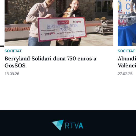
SOCIETAT
SOCIETAT
Berryland Solidari dona 750 euros a
Abundi 
GosSOS
Valènc
13.03.26
27.02.25