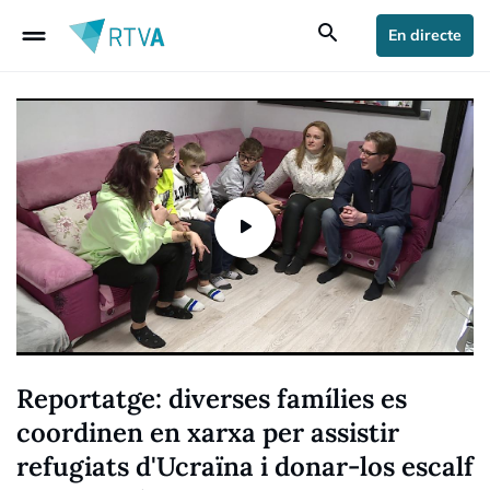
drag_handle
search
En directe
Reportatge: diverses famílies es
coordinen en xarxa per assistir
refugiats d'Ucraïna i donar-los escalf