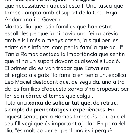
que necessitaven aquest escalf. Una tasca que
també compta amb el suport de la Creu Roja
Andorrana i el Govern.
Martos diu que "són famílies que han estat
escollides perquè ja hi havia una feina prèvia
amb ells i més o menys casen, ja sigui per les
edats dels infants, com per la família que acull".
Tânia Ramos destaca la importància que sentin
que hi ha un suport davant qualsevol situació.
El primer dia es van trobar que Katya era
al·lèrgica als gats i la família en tenia un, explica
Leo Maciel destacant que, de seguida, una altra
de les famílies d'aquesta xarxa s'ha proposat per
fer-se'n càrrec el temps que calgui.
Tota una
xarxa de solidaritat que, de retruc,
s'omple d'aprenentatges i experiències
. En
aquest sentit, per a Ramos també és clau que el
seu fill vegi que és important ajudar. En paral·lel,
diu, "és molt bo per ell per l'anglès i perquè