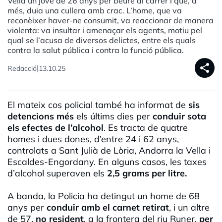
Vella un jove de 26 anys per beure al carrer i que, a
més, duia una cullera amb crac. L’home, que va
reconèixer haver-ne consumit, va reaccionar de manera
violenta: va insultar i amenaçar els agents, motiu pel
qual se l’acusa de diversos delictes, entre els quals
contra la salut pública i contra la funció pública.
share
|
Redacció
13.10.25
El mateix cos policial també ha informat de
sis
detencions més
els últims dies per
conduir sota
els efectes de l’alcohol
. Es tracta de quatre
homes i dues dones, d’entre 24 i 62 anys,
controlats a Sant Julià de Lòria, Andorra la Vella i
Escaldes-Engordany. En alguns casos, les taxes
d’alcohol superaven els
2,5 grams per litre.
A banda, la Policia ha detingut un home de 68
anys per
conduir amb el carnet retirat
, i un altre
de 57,
no resident
, a la frontera del riu Runer,
per