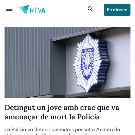
drag_handle
search
En directe
Detingut un jove amb crac que va
amenaçar de mort la Policia
La Policia va detenir divendres passat a Andorra la