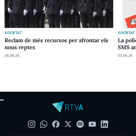
SOCIETAT
SOCIETAT
Reclam de més recursos per afrontar els
La poli
nous reptes
SMS am
05.06.26
03.06.26