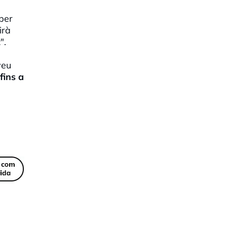
per
irà
t
".
veu
fins a