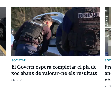
SOCIETAT
SOC
El Govern espera completar el pla de
Fr
xoc abans de valorar-ne els resultats
an
ve
06.06.26
23.0