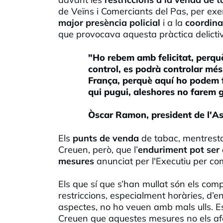
de Veïns i Comerciants del Pas, per ex
major presència policial
i a la
coordina
que provocava aquesta pràctica delicti
"Ho rebem amb felicitat, perquè
control, es podrà controlar mé
França, perquè aquí ho podem fe
qui pugui, aleshores no farem g
Òscar Ramon, president de l'As
Els
punts de venda
de tabac, mentresta
Creuen, però, que l’
enduriment pot ser 
mesures
anunciat per l'Executiu per co
Els que sí que s’han mullat són els com
restriccions, especialment horàries, d’en
aspectes, no ho veuen amb mals ulls. E
Creuen que aquestes mesures no els af