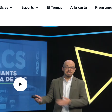
ícies
Esports
EI Temps
A la carta
Programa