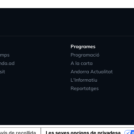
Programes
emps
Programació
nda.ad
A la carta
sit
Andorra Actualitat
L'Informatiu
Reportatges
vís de recollida
Les seves opcions de privadesa