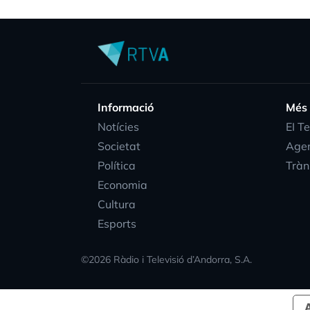
Informació
Més
Notícies
EI T
Societat
Age
Política
Tràn
Economia
Cultura
Esports
©
2026
Ràdio i Televisió d’Andorra, S.A.
A