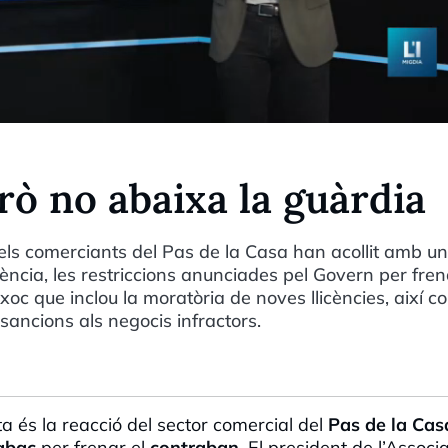
erò no abaixa la guàrdia
, els comerciants del Pas de la Casa han acollit amb u
cia, les restriccions anunciades pel Govern per fren
xoc que inclou la moratòria de noves llicències, així c
 sancions als negocis infractors.
a és la reacció del sector comercial del
Pas de la Cas
tabac
per frenar el
contraban
. El president de l’Associ