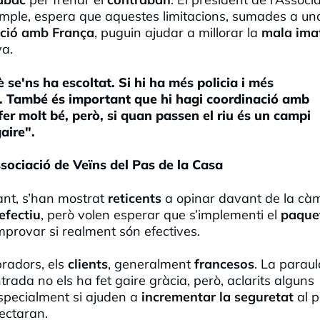
emple, espera que aquestes limitacions, sumades a un
ció amb França
, puguin ajudar a millorar la
mala ima
va.
 se'ns ha escoltat. Si hi ha més policia i més
s. També és important que hi hagi coordinació amb
r molt bé, però, si quan passen el riu és un campi
aire".
sociació de Veïns del Pas de la Casa
nt, s’han mostrat
reticents
a opinar davant de la cà
efectiu
, però volen esperar que s’implementi el
paque
mprovar si realment són efectives.
pradors, els
clients
, generalment
francesos
. La paraul
trada no els ha fet gaire gràcia, però, aclarits alguns
specialment si ajuden a
incrementar la seguretat
al p
ectaran.