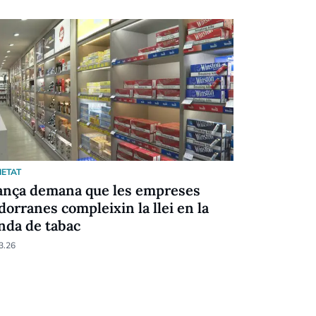
IETAT
SOCIETAT
ança demana que les empreses
Increment 
dorranes compleixin la llei en la
després de
nda de tabac
15.03.26
3.26