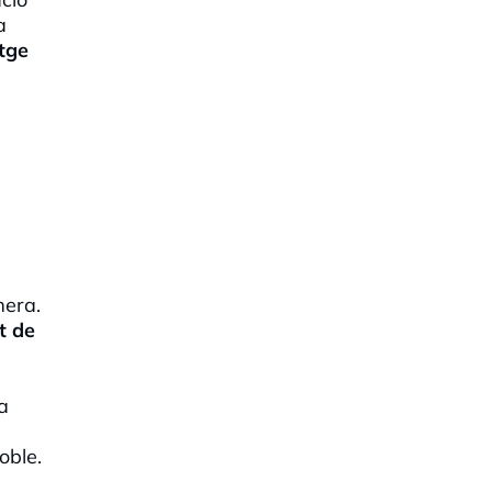
a
tge
mera.
t de
a
oble.