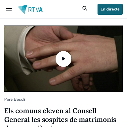
drag_handle
search
En directe
Pere Besolí
Els comuns eleven al Consell
General les sospites de matrimonis