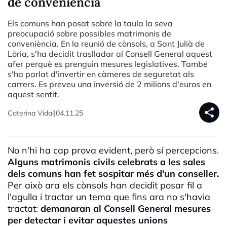
de conveniència
Els comuns han posat sobre la taula la seva
preocupació sobre possibles matrimonis de
conveniència. En la reunió de cònsols, a Sant Julià de
Lòria, s'ha decidit traslladar al Consell General aquest
afer perquè es prenguin mesures legislatives. També
s'ha parlat d'invertir en càmeres de seguretat als
carrers. Es preveu una inversió de 2 milions d'euros en
aquest sentit.
share
|
Caterina Vidal
04.11.25
No n'hi ha cap prova evident, però sí percepcions.
Alguns matrimonis civils celebrats a les sales
dels comuns han fet sospitar més d'un conseller.
Per això ara els cònsols han decidit posar fil a
l'agulla i tractar un tema que fins ara no s'havia
tractat:
demanaran al Consell General mesures
per detectar i evitar aquestes unions