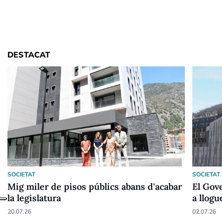
DESTACAT
SOCIETAT
SOCIETAT
Mig miler de pisos públics abans d'acabar
El Gove
la legislatura
a llogu
20.07.26
02.07.26