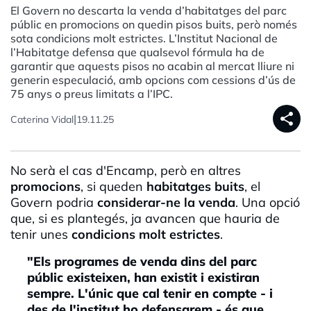
El Govern no descarta la venda d’habitatges del parc
públic en promocions on quedin pisos buits, però només
sota condicions molt estrictes. L’Institut Nacional de
l’Habitatge defensa que qualsevol fórmula ha de
garantir que aquests pisos no acabin al mercat lliure ni
generin especulació, amb opcions com cessions d’ús de
75 anys o preus limitats a l’IPC.
share
|
Caterina Vidal
19.11.25
No serà el cas d'Encamp, però en altres
promocions
, si queden
habitatges buits
, el
Govern podria
considerar-ne la venda
. Una opció
que, si es plantegés, ja avancen que hauria de
tenir unes
condicions molt estrictes
.
"Els programes de venda dins del parc
públic existeixen, han existit i existiran
sempre. L'únic que cal tenir en compte - i
des de l'institut ho defensarem - és que