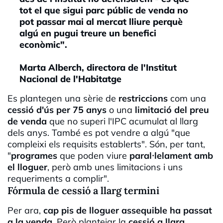
tot el que sigui parc públic de venda no
pot passar mai al mercat lliure perquè
algú en pugui treure un benefici
econòmic".
Marta Alberch, directora de l'Institut
Nacional de l'Habitatge
Es plantegen una sèrie de
restriccions
com una
cessió d'ús per 75 anys
o una
limitació del preu
de venda
que no superi l'IPC acumulat al llarg
dels anys. També es pot vendre a algú "que
compleixi els requisits establerts". Són, per tant,
"
programes
que poden viure
paral·lelament amb
el lloguer
, però amb unes limitacions i uns
requeriments a complir".
Fórmula de cessió a llarg termini
Per ara,
cap pis de lloguer assequible ha passat
a la venda
. Però plantejar la
cessió a llarg