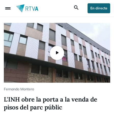
drag_handle
search
En directe
Fernando Montero
L'INH obre la porta a la venda de
pisos del parc públic