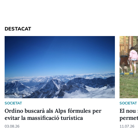
DESTACAT
SOCIETAT
SOCIETAT
Ordino buscarà als Alps fórmules per
El nou 
evitar la massificació turística
permet
03.08.26
11.07.26