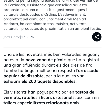
setmana per la segona edició de la Fira del Vermut de
la Cortinada, assistència que consolida aquesta
proposta com una de les cites gastronòmiques i
culturals destacades d’Ordino. L’esdeveniment,
organitzat pel comú conjuntament amb Menja’t
Andorra, ha combinat tastos, música, activitats
culturals i productes de proximitat en un ambient festiu.
share
|
Jordi Cama
17.05.26
Una de les novetats més ben valorades enguany
ha estat la
nova zona de pícnic
, que ha registrat
una gran afluència durant els dos dies de fira.
També ha tingut molt bona resposta l’
arrossada
popular de dissabte,
per a la qual es van
exhaurir els 200 tiquets disponibles.
Els visitants han pogut participar en
tastos de
vermuts, ratafies i licors artesanals,
així com en
tallers especialitzats relacionats amb