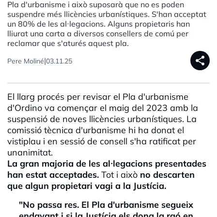
Pla d'urbanisme i això suposarà que no es poden
suspendre més llicències urbanístiques. S'han acceptat
un 80% de les al·legacions. Alguns propietaris han
lliurat una carta a diversos consellers de comú per
reclamar que s'aturés aquest pla.
share
|
Pere Moliné
03.11.25
El llarg procés per revisar el Pla d'urbanisme
d'Ordino va començar el maig del 2023 amb la
suspensió de noves llicències urbanístiques. La
comissió tècnica d'urbanisme hi ha donat el
vistiplau i en sessió de consell s'ha ratificat per
unanimitat.
La gran majoria de les al·legacions presentades
han estat acceptades.
Tot i això
no descarten
que algun propietari vagi a la Justícia.
"No passa res. El Pla d'urbanisme segueix
endavant i si la Justícia els dona la raó en