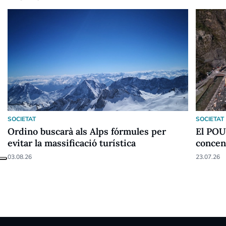
SOCIETAT
SOCIETAT
Ordino buscarà als Alps fórmules per
El POU
evitar la massificació turística
concent
parròq
03.08.26
23.07.26