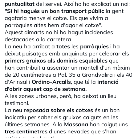
puntualitat
del servei. Així ho ha explicat un noi:
"Si hi hagués un bon transport públic
la gent
agafaria menys el cotxe. Els que vivim a
parròquies altes hem d'agar el cotxe".
Aquest dimarts no hi ha hagut incidències
destacades a la carretera.
La
neu
ha arribat a
totes
les
parròquies
i ha
deixat paisatges emblanquinats per celebrar els
primers gruixos als dominis esquiables
que
han contribuït a assentar un mantell d'un màxim
de 20 centímetres a Pal, 35 a
Grandvalira
i els 40
d'Arinsal
i
Ordino-Arcalís
, que té la
intenció
d'obrir aquest cap de setmana.
A les zones urbanes, però, ha deixat un lleu
testimoni.
La
neu reposada sobre els cotxes
és un bon
indicatiu per saber els gruixos caiguts en les
últimes setmanes. A la
Massana
han caigut uns
tres
centímetres
d'unes nevades que s'han