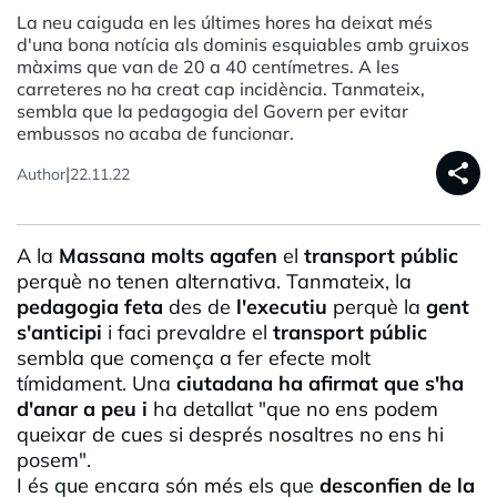
La neu caiguda en les últimes hores ha deixat més
d'una bona notícia als dominis esquiables amb gruixos
màxims que van de 20 a 40 centímetres. A les
carreteres no ha creat cap incidència. Tanmateix,
sembla que la pedagogia del Govern per evitar
embussos no acaba de funcionar.
share
|
Author
22.11.22
A la
Massana
molts
agafen
el
transport
públic
perquè no tenen alternativa. Tanmateix, la
pedagogia feta
des de
l'executiu
perquè la
gent
s'anticipi
i faci prevaldre el
transport
públic
sembla que comença a fer efecte molt
tímidament. Una
ciutadana
ha afirmat que s'ha
d'anar a peu i
ha detallat "que no ens podem
queixar de cues si després nosaltres no ens hi
posem".
I és que encara són més els que
desconfien
de
la