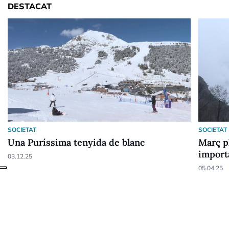
DESTACAT
SOCIETAT
SOCIETAT
Una Puríssima tenyida de blanc
Març p
import
03.12.25
05.04.25