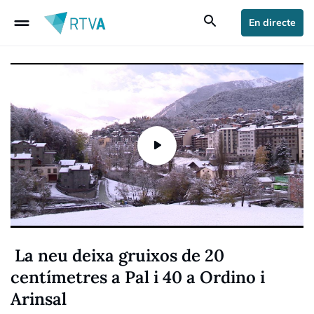
drag_handle
search
En directe
La neu deixa gruixos de 20
centímetres a Pal i 40 a Ordino i
Arinsal