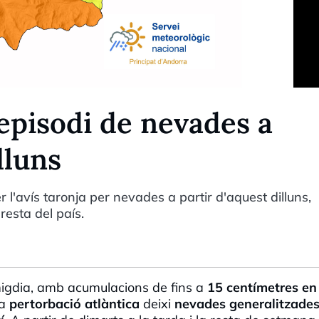
episodi de nevades a
lluns
er l'avís taronja per nevades a partir d'aquest dilluns,
resta del país.
migdia, amb acumulacions de fins a
15 centímetres en
na
pertorbació atlàntica
deixi
nevades generalitzade