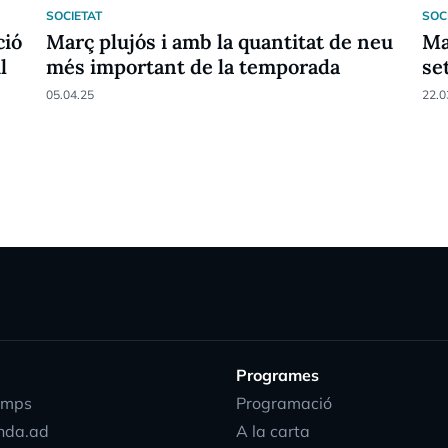
SOCIETAT
SOC
ció
Març plujós i amb la quantitat de neu
Ma
l
més important de la temporada
se
05.04.25
22.0
Programes
emps
Programació
nda.ad
A la carta