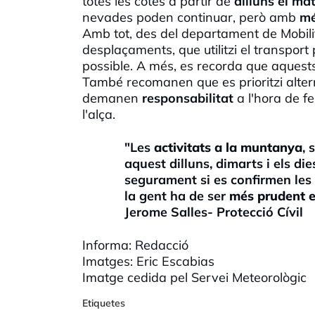
totes les cotes a partir de
dilluns el mat
nevades poden continuar, però amb
mé
Amb tot, des del departament de Mobilit
desplaçaments, que utilitzi el transport p
possible. A més, es recorda que aquest
També recomanen que es prioritzi altern
demanen
responsabilitat
a l'hora de f
l'alça.
"Les
activitats a la muntanya
, 
aquest dilluns, dimarts i els di
segurament si es confirmen les
la gent ha de ser
més prudent e
Jerome Salles- Protecció Cívil
Informa: Redacció
Imatges: Eric Escabias
Imatge cedida pel Servei Meteorològic
Etiquetes