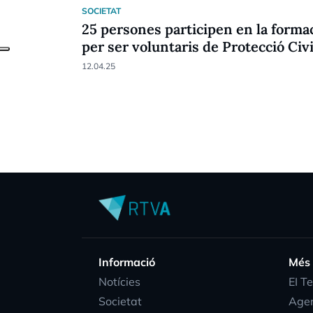
SOCIETAT
25 persones participen en la forma
per ser voluntaris de Protecció Civi
12.04.25
Informació
Més
Notícies
EI T
Societat
Age