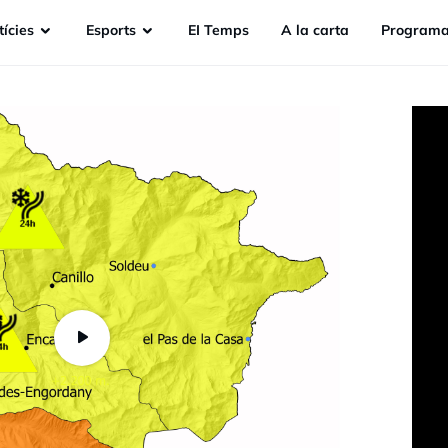
ícies
Esports
EI Temps
A la carta
Programa