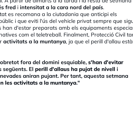
í
. A partir de dimarts a la tarda i la resta de setmana 
s fred
i
intensitat a la cara nord del país
.
at es recomana a la ciutadania que anticipi els
úblic i que eviti l'ús del vehicle privat sempre que sigu
s han d'estar preparats amb els equipaments especial
atives com el teletreball. Finalment, Protecció Civil t
er
activitats a la muntanya
, ja que el perill d'allau est
sobretot fora del domini esquiable,
s'han d'evitar
es següents. El
perill d'allaus ha pujat de nivell
i
 nevades aniran pujant. Per tant, aquesta setmana
n les activitats a la muntanya
."