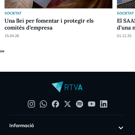
SOCIETAT
SOCIETAT
Una llei per fomentar i protegir els
El SAA
comitès d’empresa
d’una 
15.04.26
01.12.25
Informació