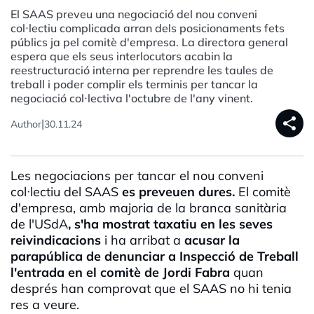
El SAAS preveu una negociació del nou conveni
col·lectiu complicada arran dels posicionaments fets
públics ja pel comitè d'empresa. La directora general
espera que els seus interlocutors acabin la
reestructuració interna per reprendre les taules de
treball i poder complir els terminis per tancar la
negociació col·lectiva l'octubre de l'any vinent.
share
|
Author
30.11.24
Les negociacions per tancar el nou conveni
col·lectiu del
SAAS
es preveuen dures.
El comitè
d'empresa, amb majoria de la branca sanitària
de
l'USdA
, s'ha mostrat taxatiu en les seves
reivindicacions
i ha arribat a
acusar la
parapública de denunciar a Inspecció de Treball
l'entrada en el comitè de Jordi
Fabra
quan
després han comprovat que el
SAAS
no hi tenia
res a veure.