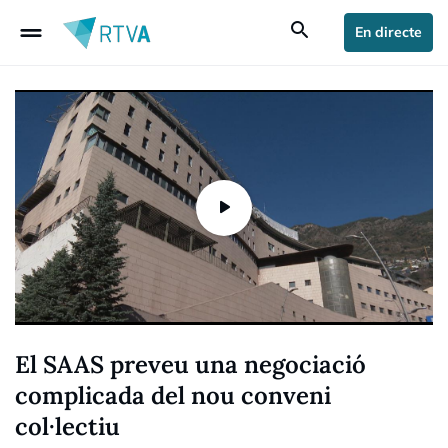
drag_handle
search
En directe
El SAAS preveu una negociació
complicada del nou conveni
col·lectiu