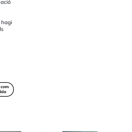
nació
 hagi
ls