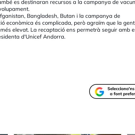
També es destinaran recursos a la campanya de vacu
nvolupament.
Afganistan,
Bangladesh
,
Butan
i la campanya de
ió econòmica és complicada, però agraïm que la gent
ui més elevat. La recaptació ens permetrà seguir amb e
residenta
d'Unicef
Andorra.