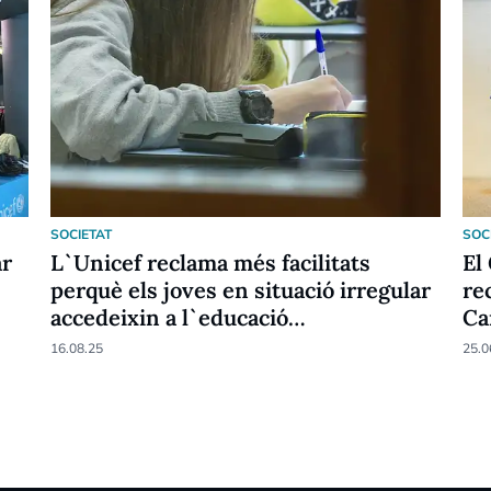
SOCIETAT
SOC
ar
L`Unicef reclama més facilitats
El
perquè els joves en situació irregular
re
accedeixin a l`educació
Ca
postobligatòria
16.08.25
25.0