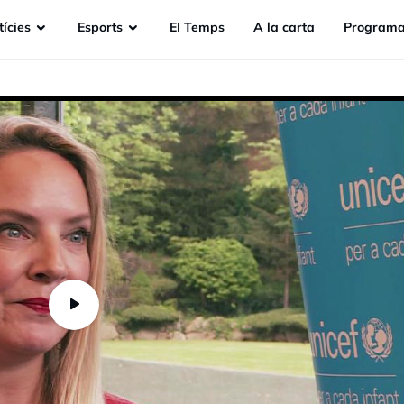
ícies
Esports
EI Temps
A la carta
Programa