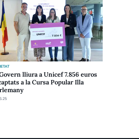
IETAT
SOCIETAT
 Govern lliura a Unicef 7.856 euros
Menú gurm
captats a la Cursa Popular Illa
per a Gran
rlemany
05.02.25
6.25