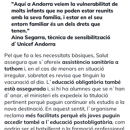
"Aquí a Andorra veiem la vulnerabilitat de
molts infants que no poden estar reunits
amb la seva família, i estar en el seu
entorn familiar és un dels drets que
tenen."
Aina Segarra, tècnica de sensibilització
d`Unicef Andorra
Pel que fa a les necessitats bàsiques, Salut
assegura que s`ofereix
assistència sanitària a
tothom
i, en el cas de menors en situació
irregular, sobretot es revisa que tinguin la
vacunació al dia. L
`educació obligatòria també
està assegurada
i, si hi ha alumnes que se n`han
d`anar, el ministeri els expedeix la titulació
pertinent perquè puguin continuar els estudis a la
nova destinació. En aquest sentit, l`organisme
reclama
més facilitats perquè els joves puguin
accedir també a l`educació postobligatòria
, com
podria ser el batxillerat o la formació professional.