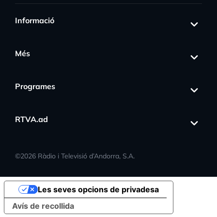
Informació
Més
Programes
RTVA.ad
©
2026
Ràdio i Televisió d’Andorra, S.A.
Les seves opcions de privadesa
Avís de recollida