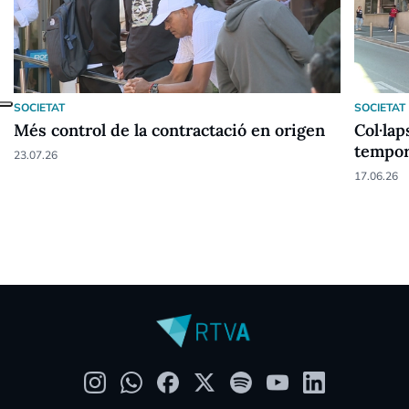
SOCIETAT
SOCIETAT
Més control de la contractació en origen
Col·lap
tempor
23.07.26
17.06.26