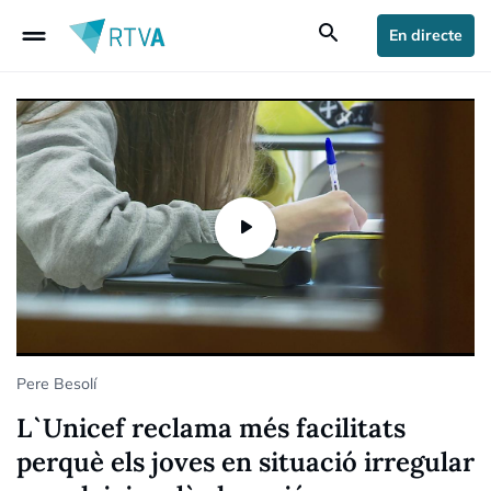
drag_handle
search
En directe
Pere Besolí
L`Unicef reclama més facilitats
perquè els joves en situació irregular