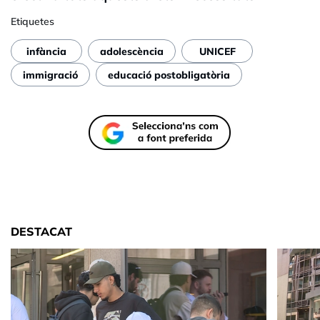
Etiquetes
infància
adolescència
UNICEF
immigració
educació postobligatòria
DESTACAT