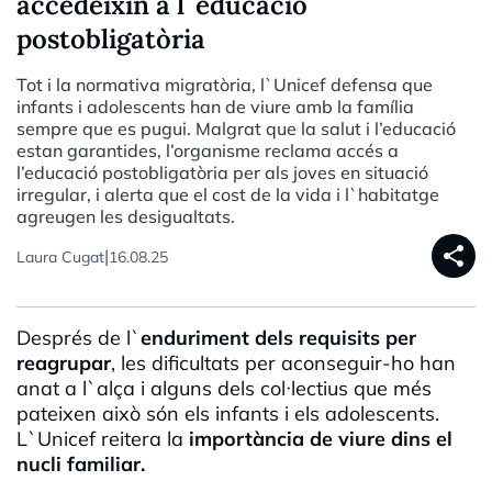
accedeixin a l`educació
postobligatòria
Tot i la normativa migratòria, l`Unicef defensa que
infants i adolescents han de viure amb la família
sempre que es pugui. Malgrat que la salut i l’educació
estan garantides, l’organisme reclama accés a
l’educació postobligatòria per als joves en situació
irregular, i alerta que el cost de la vida i l`habitatge
agreugen les desigualtats.
share
|
Laura Cugat
16.08.25
Després de l`
enduriment dels requisits per
reagrupar
, les dificultats per aconseguir-ho han
anat a l`alça i alguns dels col·lectius que més
pateixen això són els infants i els adolescents.
L`Unicef reitera la
importància de viure dins el
nucli familiar.