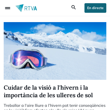
drag_handle
search
En directe
Cuidar de la visió a l'hivern i la
importància de les ulleres de sol
Treballar a l’aire lliure a l’hivern pot tenir conseqüències