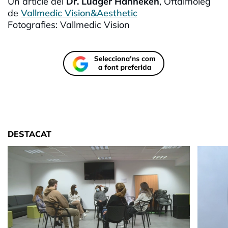
Un article del
Dr. Ludger Hanneken
, Oftalmòleg
de
Vallmedic Vision&Aesthetic
Fotografies: Vallmedic Vision
DESTACAT