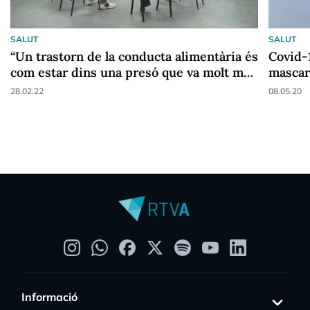
SALUT
SALUT
“Un trastorn de la conducta alimentària és
Covid-1
com estar dins una presó que va molt més
mascar
enllà del menjar”
28.02.22
08.05.20
Informació