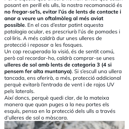
posant en perill els ulls, la nostra recomanació és
no fregar-se’ls, evitar l’ús de lents de contacte i
anar a veure un oftalmòleg al més aviat
possible
. En el cas d’estar patint aquesta
patologia ocular, es prescriurà l’ús de pomades i
col·liris. A més caldrà dur unes ulleres de
protecció i reposar a les fosques.
Un cop recuperada la visió, és de sentit comú,
però cal recordar-ho, caldrà comprar-se unes
ulleres de sol amb lents de categoria 3 (4 si
pensem fer alta muntanya)
. Si s’escull una ullera
tancada, ens oferirà, a més, protecció addicional
perquè evitarà l’entrada de vent i de rajos UV
pels laterals.
Així doncs, perquè quedi clar, de la mateixa
manera que quan puges a la neu portes els
esquís, pensa en la protecció dels ulls a través
d’ulleres de sol o màscara.