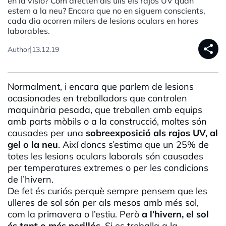
en la visió? Com afecten als ulls els rajos UV quan
estem a la neu? Encara que no en siguem conscients,
cada dia ocorren milers de lesions oculars en hores
laborables.
share
|
Author
13.12.19
Normalment, i encara que parlem de lesions
ocasionades en treballadors que controlen
maquinària pesada, que treballen amb equips
amb parts mòbils o a la construcció, moltes són
causades per una
sobreexposició als rajos UV, al
gel o la neu
. Així doncs s’estima que un 25% de
totes les lesions oculars laborals són causades
per temperatures extremes o per les condicions
de l’hivern.
De fet és curiós perquè sempre pensem que les
ulleres de sol són per als mesos amb més sol,
com la primavera o l’estiu. Però
a l’hivern, el sol
és tant o més perillós
. Si es treballa a la